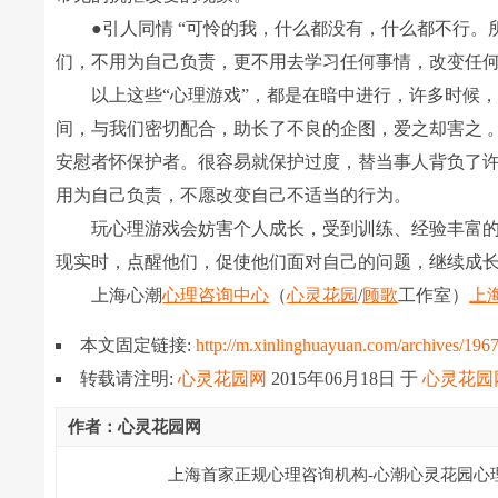
●引人同情 “可怜的我，什么都没有，什么都不行。
们，不用为自己负责，更不用去学习任何事情，改变任何
以上这些“心理游戏”，都是在暗中进行，许多时候，
间，与我们密切配合，助长了不良的企图，爱之却害之 
安慰者怀保护者。很容易就保护过度，替当事人背负了
用为自己负责，不愿改变自己不适当的行为。
玩心理游戏会妨害个人成长，受到训练、经验丰富
现实时，点醒他们，促使他们面对自己的问题，继续成
上海心潮
心理咨询中心
（
心灵花园
/
顾歌
工作室）
上
本文固定链接:
http://m.xinlinghuayuan.com/archives/196
转载请注明:
心灵花园网
2015年06月18日
于
心灵花园
作者：心灵花园网
上海首家正规心理咨询机构-心潮心灵花园心