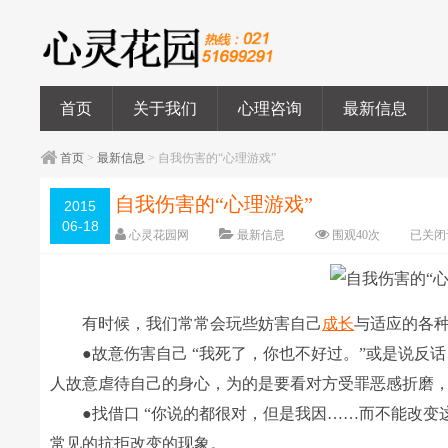
首页
关于我们
心理咨询
最新信息
首页
>
最新信息
> 自我伤害的“心理游戏”
自我伤害的“心理游戏”
2015
06-18
心灵花园网
最新信息
围观
40
次
已关闭
有时候，我们常常会玩些妨害自己
成长
与适应的各种
●故意伤害自己 “我死了，你也不好过。”或是说反话
人故意虐待自己的身心，为的是要看对方受罪恶感折磨
●找借口 “你说的都很对，但是我因……而不能改变
常见的抗拒改变的现象。