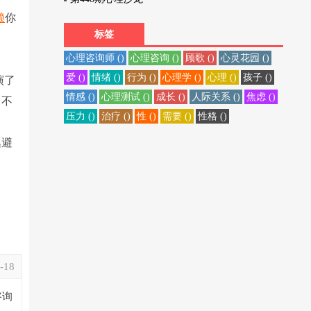
赖
你
标签
心理咨询师 ()
心理咨询 ()
顾歌 ()
心灵花园 ()
意
爱 ()
情绪 ()
行为 ()
心理学 ()
心理 ()
孩子 ()
演了
情感 ()
心理测试 ()
成长 ()
人际关系 ()
焦虑 ()
，不
压力 ()
治疗 ()
性 ()
需要 ()
性格 ()
逃避
-18
咨询