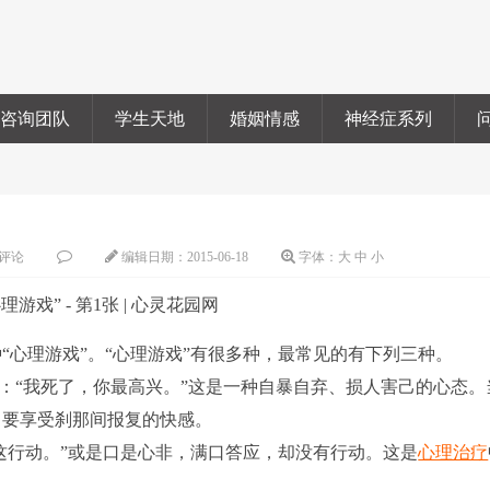
咨询团队
学生天地
婚姻情感
神经症系列
评论
编辑日期：
2015-06-18
字体：
大
中
小
“心理游戏”。“心理游戏”有很多种，最常见的有下列三种。
：“我死了，你最高兴。”这是一种自暴自弃、损人害己的心态。
，要享受刹那间报复的快感。
这行动。”或是口是心非，满口答应，却没有行动。这是
心理治疗