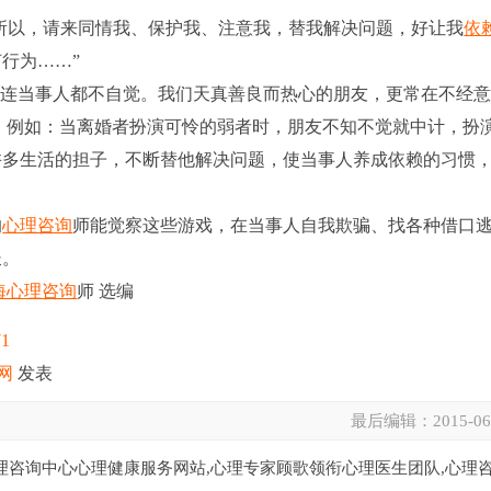
所以，请来同情我、保护我、注意我，替我解决问题，好让我
依
行为……”
连当事人都不自觉。我们天真善良而热心的朋友，更常在不经
。例如：当离婚者扮演可怜的弱者时，朋友不知不觉就中计，扮
许多生活的担子，不断替他解决问题，使当事人养成依赖的习惯
的
心理咨询
师能觉察这些游戏，在当事人自我欺骗、找各种借口
长。
海心理咨询
师 选编
71
网
发表
最后编辑：
2015-06
理咨询中心心理健康服务网站,心理专家顾歌领衔心理医生团队,心理