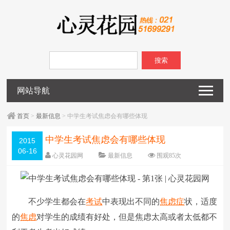
搜索
网站导航
首页
>
最新信息
> 中学生考试焦虑会有哪些体现
中学生考试焦虑会有哪些体现
2015
06-16
心灵花园网
最新信息
围观
85
次
已关闭评论
编辑日期：
2015-06-16
字体：
大
中
小
不少学生都会在
考试
中表现出不同的
焦虑症
状，适度
的
焦虑
对学生的成绩有好处，但是焦虑太高或者太低都不