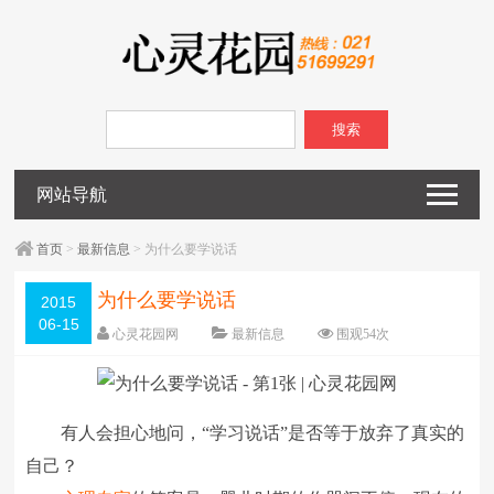
搜索
网站导航
首页
>
最新信息
> 为什么要学说话
为什么要学说话
2015
06-15
心灵花园网
最新信息
围观
54
次
已关闭评论
编辑日期：
2015-06-15
字体：
大
中
小
有人会担心地问，“学习说话”是否等于放弃了真实的
自己？