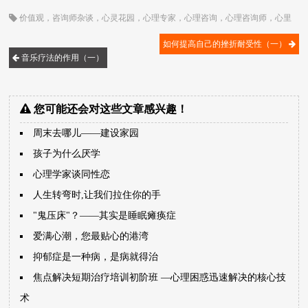
价值观
，
咨询师杂谈
，
心灵花园
，
心理专家
，
心理咨询
，
心理咨询师
，
心里
案例
，
青春期
，
顾歌
如何提高自己的挫折耐受性（一）
音乐疗法的作用（一）
您可能还会对这些文章感兴趣！
周末去哪儿——建设家园
孩子为什么厌学
心理学家谈同性恋
人生转弯时,让我们拉住你的手
"鬼压床"？――其实是睡眠瘫痪症
爱满心潮，您最贴心的港湾
抑郁症是一种病，是病就得治
焦点解决短期治疗培训初阶班 ―心理困惑迅速解决的核心技
术