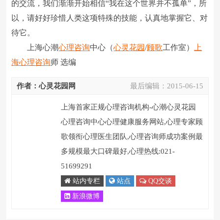
的交流，我们渐渐开始相信“我在这个世界并不孤单”，所
以，请好好珍惜人类这项特殊的技能，认真地掌握它、对
待它。
上海心潮
心理咨询
中心（
心灵花园
/
顾歌
工作室）
上
海心理咨询
师 选编
作者：心灵花园网
最后编辑：
2015-06-15
上海首家正规心理咨询机构-心潮心灵花园
心理咨询中心心理健康服务网站,心理专家顾
歌领衔心理医生团队,心理咨询师成功案例最
多规模最大口碑最好,心理热线:021-
51699291
站内专栏
站点
QQ交谈
新浪微博