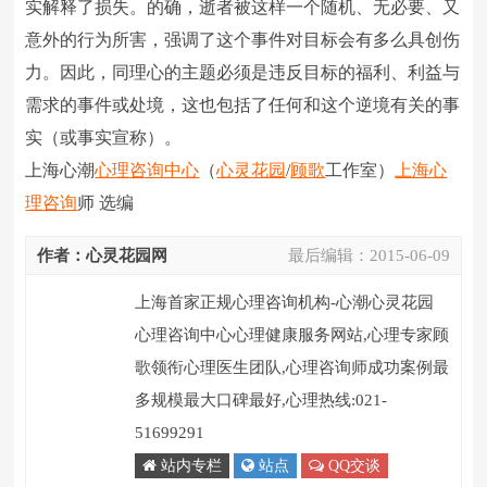
实解释了损失。的确，逝者被这样一个随机、无必要、又
意外的行为所害，强调了这个事件对目标会有多么具创伤
力。因此，同理心的主题必须是违反目标的福利、利益与
需求的事件或处境，这也包括了任何和这个逆境有关的事
实（或事实宣称）。
上海心潮
心理咨询中心
（
心灵花园
/
顾歌
工作室）
上海心
理咨询
师 选编
作者：心灵花园网
最后编辑：
2015-06-09
上海首家正规心理咨询机构-心潮心灵花园
心理咨询中心心理健康服务网站,心理专家顾
歌领衔心理医生团队,心理咨询师成功案例最
多规模最大口碑最好,心理热线:021-
51699291
站内专栏
站点
QQ交谈