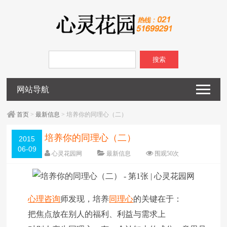
搜索
网站导航
首页
>
最新信息
> 培养你的同理心（二）
培养你的同理心（二）
2015
06-09
心灵花园网
最新信息
围观
50
次
已关闭评论
编辑日期：
2015-06-09
字体：
大
中
小
心理咨询
师发现，培养
同理心
的关键在于：
把焦点放在别人的福利、利益与需求上