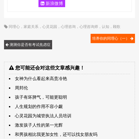
新浪微博
同理心
，
家庭关系
，
心灵花园
，
心理咨询
，
心理咨询师
，
认知
，
顾歌
培养你的同理心（一）
测测你是否有考试焦虑症
您可能还会对这些文章感兴趣！
女神为什么看起来高贵冷艳
周邦伦
孩子有坏脾气，可能更聪明
人生规划的作用不容小觑
心灵花园为城管执法人员培训
激发孩子人性的第一光辉
和男孩相比我更加女性，还可以找女朋友吗