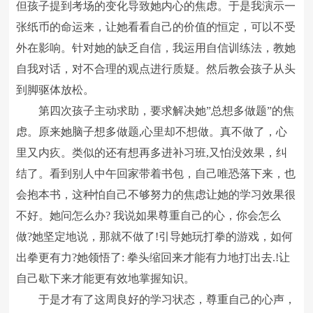
但孩子提到考场的变化导致她内心的焦虑。于是我演示一
张纸币的命运来，让她看看自己的价值的恒定，可以不受
外在影响。针对她的缺乏自信，我运用自信训练法，教她
自我对话，对不合理的观点进行质疑。然后教会孩子从头
到脚驱体放松。
第四次孩子主动求助，要求解决她”总想多做题”的焦
虑。原来她脑子想多做题,心里却不想做。真不做了，心
里又内疚。类似的还有想再多进补习班,又怕没效果，纠
结了。看到别人中午回家带着书包，自己唯恐落下来，也
会抱本书，这种怕自己不够努力的焦虑让她的学习效果很
不好。她问怎么办? 我说如果尊重自己的心，你会怎么
做?她坚定地说，那就不做了!引导她玩打拳的游戏，如何
出拳更有力?她领悟了: 拳头缩回来才能有力地打出去.!让
自己歇下来才能更有效地掌握知识。
于是才有了这周良好的学习状态，尊重自己的心声，