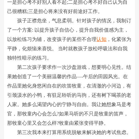
一是担心考不好别人看不起;二是担心考不好自己认为自
己很糟糕;三是担心将来没有好前途好工作。
孩子正襟危坐，气息柔弱。针对孩子的情况，我制订
了一个方案: 以提升孩子自信心，提升自我价值感为主，
以放松练习为辅，改变孩子的某些不合理
认知
，化紧张为
平静，化烦恼来喜悦。 当时就教孩子放松呼吸法和自我
独特性暗示的练习。
第二次孩子要求作一次沙盘游戏，想要明心见性。结
果她创造了一个美丽温馨的作品—-午后的田园风光。在
作品里她化身悠闲自在的吹笛牧童，在清澈的小河边，有
引颈汲水的小鸭，有驻足聆听的马驹，还有树下喝茶的老
人家。她多么渴望内心的宁静与自由。我让她想象马是考
官，那牧童内心会怎么?如果马听的不只是牧童的笛声，
那牧童心里又会怎么样?牧童由紧张变得平静。
第三次我本来打算用系统脱敏来解决她的考试焦虑。