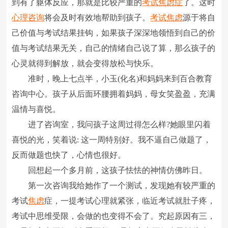
到有了躯体反应，那就是比较严重的
考试
焦虑症
了。这时
心理咨询
将会及时有效地帮助到孩子。
考试焦虑
源于将自
己价值与考试结果挂钩，如果孩子深深地领悟到自己的价
值与考试结果无关，自己的情绪自己说了算，那么孩子的
心灵就得到解放，就会变得放松与快乐。
准时，晚上七点半，小玉(化名)和妈妈来到百合教育
咨询中心。孩子从后面环腰拥着妈妈，母女笑盈盈，充满
温情与喜悦。
进了咨询室，我问孩子这周过得怎么样?她眼里闪着
喜悦的光，笑着说: 这一周特别好。我不逼自己做题了，
反而做题也快了，心情也很好。
回想起一个多月前，这孩子怯怯的神情仿佛昨日。
第一次咨询我给她作了一个测试，发现她有较严重的
考试
焦虑
症，一提考试心理就紧张，临近考试就肚子疼，
考试中思维受限，会做的也变得不会了。究起原因有三，