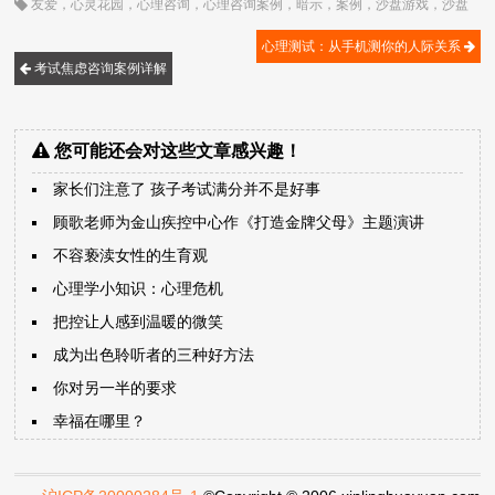
友爱
，
心灵花园
，
心理咨询
，
心理咨询案例
，
暗示
，
案例
，
沙盘游戏
，
沙盘
疗法
，
焦虑
，
焦虑症
，
紧张
，
考试
，
考试焦虑
，
认知
，
顾歌
心理测试：从手机测你的人际关系
考试焦虑咨询案例详解
您可能还会对这些文章感兴趣！
家长们注意了 孩子考试满分并不是好事
顾歌老师为金山疾控中心作《打造金牌父母》主题演讲
不容亵渎女性的生育观
心理学小知识：心理危机
把控让人感到温暖的微笑
成为出色聆听者的三种好方法
你对另一半的要求
幸福在哪里？