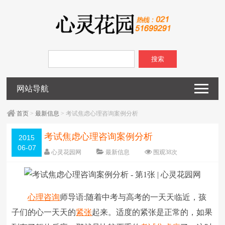
搜索
网站导航
首页
>
最新信息
> 考试焦虑心理咨询案例分析
考试焦虑心理咨询案例分析
2015
06-07
心灵花园网
最新信息
围观
38
次
已关闭评论
编辑日期：
2015-06-07
字体：
大
中
小
心理咨询
师导语:随着中考与高考的一天天临近，孩
子们的心一天天的
紧张
起来。适度的紧张是正常的，如果