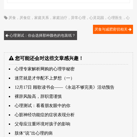
厌食
，
厌食症
，
家庭关系
，
家庭治疗
，
异常心理
，
心灵花园
，
心理医生
，
心
理咨询
，
心理咨询师
，
心理治疗
，
心理问题
，
情感
，
挣扎
，
案例
，
认知
，
贪
食
，
进食障碍
，
顾歌
厌食与减肥密切相关
心理测试：你会选择那种颜色的包装纸？
您可能还会对这些文章感兴趣！
心理专家解析网购的心理学秘密
迷茫就是才华配不上梦想（一）
12月17日 顾歌读书会――《永远不够完美》活动预告
裸辞风险高，辞职需谨慎
心理测试：看看朋友眼中的你
心脏神经功能症的症状表现分析
父母应注重环境对孩子的影响
肢体“说”出心理的病