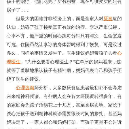
孩子的治疗，他们花完了所有积蓄，现在可供变卖的只有
房子了……
但最大的困难并非经济上的，而是全家人对
厌食
症的
认知，妨碍了孩子接受真正有效的治疗。李冰严重低钾，
心率不齐，最严重的时候心跳每分钟只有40次，生命岌岌
可危。住院虽然让李冰的身体暂时得到了恢复，可是没过
多久，同样的事情又发生了。医生建议妈妈带孩子去看
心
理医生
。“为什么要看心理医生？”在李冰的妈妈看来，这
就等于羞耻地承认孩子有精神病，妈妈代表自己和孩子拒
绝了医生的建议。
心理咨询
师分析，大多数厌食症患者最初都不会考虑
来来精神科就诊。有些病人会在各大医院辗转很多年，有
的家庭会为孩子治病花上十几万，甚至卖房卖地。家长下
决心把孩子送到精神科就诊需要很长时间的挣扎。甚至妈
妈决定了，一家人都会和妈妈打架，而孩子更是不会告诉