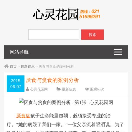
搜索
网站导航
首页
>
最新信息
> 厌食与贪食的案例分析
厌食与贪食的案例分析
2015
06-07
心灵花园网
最新信息
围观
65
次
已关闭评论
编辑日期：
2015-06-07
字体：
大
中
小
厌食症
孩子生命能量虚弱，必须接受专业的治
疗。“她的病毁了我们一家。”一位父亲流着眼泪说。为了