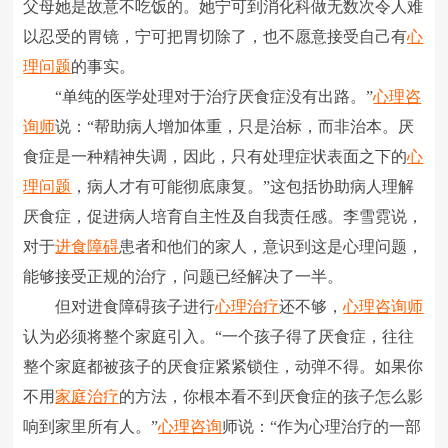
父母她是故意不吃饭的。她宁可到消化科做无数次令人难
以忍受的胃镜，宁可把胃切除了，也不愿意接受自己有
心
理问题
的事实。
“单纯的医学处理对于治疗厌食症没有出路。”
心理咨
询师
说：“帮助病人增加体重，只是治标，而非治本。厌
食症是一种精神失调，因此，只有处理症状表面之下的
心
理问题
，病人才有可能彻底康复。”这包括协助病人理解
厌食症，促进病人培育自主性及自我责任感。李雪霓说，
对于
进食障碍
患者和他们的家人，意识到这是心理问题，
能够接受正规的治疗，问题已经解决了一半。
但对进食障碍孩子进行
心理治疗
还不够，
心理咨询师
认为必须将整个家庭引入。“一个孩子得了厌食症，往往
整个家庭都被孩子的厌食症紧紧锁住，动弹不得。如果你
不用
家庭治疗
的方法，你根本看不到厌食症的孩子怎么影
响到家里所有人。”
心理咨询
师说：“作为心理治疗的一部