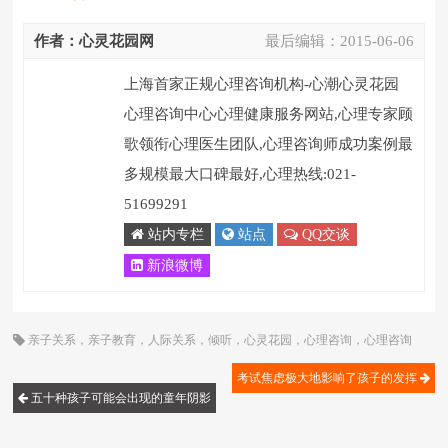
作者：心灵花园网
最后编辑：
2015-06-06
上海首家正规心理咨询机构-心潮心灵花园
心理咨询中心心理健康服务网站,心理专家顾
歌领衔心理医生团队,心理咨询师成功案例最
多规模最大口碑最好,心理热线:021-
51699291
站内专栏
站点
QQ交谈
新浪微博
亲子关系
，
亲子教育
，
人际关系
，
倾听
，
心灵花园
，
心理咨询
，
心理咨询
师
，
恋爱
，
情感
，
成长
，
抑郁
，
早恋
，
沟通
，
紧张
，
顾歌
考试焦虑极大地影响了孩子的发挥
五十种孩子可能会出现的童年阴影