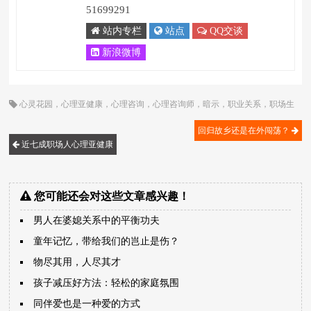
51699291
站内专栏
站点
QQ交谈
新浪微博
心灵花园
，
心理亚健康
，
心理咨询
，
心理咨询师
，
暗示
，
职业关系
，
职场生
涯
，
顾歌
回归故乡还是在外闯荡？
近七成职场人心理亚健康
您可能还会对这些文章感兴趣！
男人在婆媳关系中的平衡功夫
童年记忆，带给我们的岂止是伤？
物尽其用，人尽其才
孩子减压好方法：轻松的家庭氛围
同伴爱也是一种爱的方式