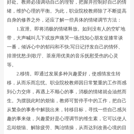
好处。教师必须调动自己的理智，把握并控制好自己的情
绪，维护心理的平衡。为此，职业院校教师除了不断提高
自身的修养之外，还应了解一些具体的情绪调节方法：
1.宣泄。即将消极的情绪释放。如到没有人的空旷地
带，大声喊叫几下或放声痛哭一场;找知心朋友促膝常谈
一番，倾诉心中的郁闷和不快;写日记抒发自己的情怀、
排泄忧愁;到歌厅、茶座用优美的音乐抚慰受伤的心灵
等。
2.移情。即通过发展多种兴趣爱好，使感情发生转
移，从而乐而忘忧。职业院校教师因日常繁重的工作而感
到心力交瘁，再遇上不顺心的事，消极的情绪就会油然而
生。为摆脱此时的烦恼，教师可暂停手中的工作，把自己
从繁杂的事务中解脱出来，转移目标，寻找一些自己感兴
趣的事来做，兴趣爱好是心理调节的维生素，它可以使人
忘却烦恼、解除疲劳、陶冶情操，从而达到改善心境的目