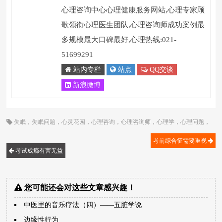
心理咨询中心心理健康服务网站,心理专家顾
歌领衔心理医生团队,心理咨询师成功案例最
多规模最大口碑最好,心理热线:021-
51699291
站内专栏
站点
QQ交谈
新浪微博
失眠
，
失眠问题
，
心灵花园
，
心理咨询
，
心理咨询师
，
心理学
，
心理问题
，
暗示
，
焦虑
，
紧张
，
考前紧张
，
考试
，
考试焦虑
，
顾歌
考前综合征需要重视
考试成瘾有害无益
您可能还会对这些文章感兴趣！
中医里的音乐疗法（四）――五脏学说
边缘性行为