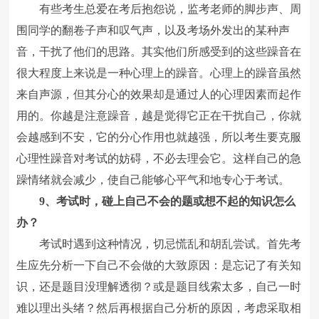
有些考生总爱在考后抱怨说，监考老师的脚步声、周
围同学的翻卷子声和叹气声，以及考场外发出的某种声
音，干扰了他们的思路。其实他们所感受到的这些躁音在
很大程度上来说是一种心理上的躁音。心理上的躁音虽然
来自声源，但其分心的效果却是通过人的心理因素而起作
用的。你越是注意躁音，越是觉得它正在干扰自己，你就
会越感到不安，它的分心作用也就越强，所以考生要克服
心理性躁音对考试的妨碍，不必去理会它。这样自己的急
躁情绪就会减少，使自己能够心平气和地专心于考试。
9、考试时，碰上自己不会的题或想不起的知识怎么
办？
考试时遇到这种情况，切忌慌乱和胡乱尝试。首先考
生应先分析一下自己不会做的大致原因：是忘记了有关知
识，还是题目没理解透彻？或是题目线索太多，自己一时
难以理出头绪？然后再根据自己分析的原因，考虑采取相