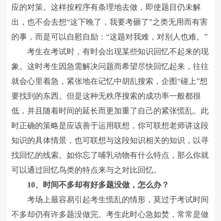
应的对策。这样按程序有条理地去做，即使题目仍未解
出，也不会去想“这下晚了，我要考砸了”之类无用而有害
的事，而是可以自慰自励：“这题对我难，对别人也难。”
考生在考试时，有时会出现某些知识回忆不起来的现
象。这时考生因急需解决问题而希望尽快回忆起来，往往
就会心里着急，紧张地在记忆中胡乱搜索，企图“碰上”想
要找到的东西。但是这种无秩序搜索的成功率一般都很
低，并且随着时间的延长而更加重了自己的紧张慌乱。此
时正确的策略是应该善于运用联想，你可联想老师讲这段
知识的具体情景，也可联想与这段知识相关的知识，以寻
找回忆的线索。如你忘了哺乳动物有什么特点，那么你就
可以通过回忆鸟类的特点来与之对比回忆。
10、时间不多却有好多题没做，怎么办？
考场上最容易引起考生慌乱的情形，莫过于考试时间
不多却仍有许多题没做完。考生此时心急如焚，常常是做