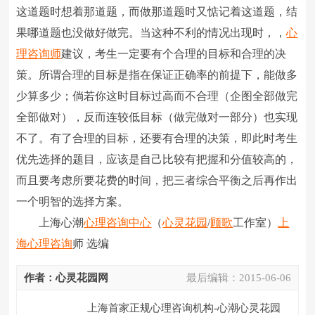
这道题时想着那道题，而做那道题时又惦记着这道题，结
果哪道题也没做好做完。当这种不利的情况出现时，，
心
理咨询师
建议，考生一定要有个合理的目标和合理的决
策。所谓合理的目标是指在保证正确率的前提下，能做多
少算多少；倘若你这时目标过高而不合理（企图全部做完
全部做对），反而连较低目标（做完做对一部分）也实现
不了。有了合理的目标，还要有合理的决策，即此时考生
优先选择的题目，应该是自己比较有把握和分值较高的，
而且要考虑所要花费的时间，把三者综合平衡之后再作出
一个明智的选择方案。
上海心潮
心理咨询中心
（
心灵花园
/
顾歌
工作室）
上
海心理咨询
师 选编
作者：心灵花园网
最后编辑：
2015-06-06
上海首家正规心理咨询机构-心潮心灵花园