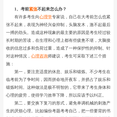
1、考前
紧张
不起来怎么办？
有许多考生向
心理学
专家说，自己在大考前怎么也紧
张不起来，表现为神经兴奋抑制，头脑发木，激不起最后
一搏的劲头。造成这种现象的最主要的原因是考生经过较
长时期的苦读，在生理和心理上都有些疲惫不堪，大脑接
收的信息过多和负荷过重，造成了一种保护性的抑制。针
对这种情况，
心理咨询
师建议，考生可采取下述三个措
施：
第一，要注意适度的休息、娱乐和锻炼。不少考生在
临考前为了争时间，因而拼命地开夜车，并挤占了娱乐和
锻炼时间。这种做法是极不明智的，它带来了考生身体和
心理的疲劳，使得学习效率下降，所以应该予以纠正。
第二，要交换下复习的形式，避免单调机械的刺激产
生的厌烦心理。比如编份考题考考自己，把一些要背的书