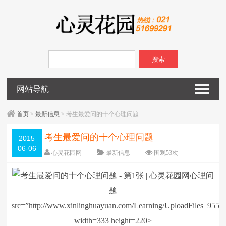
搜索
网站导航
首页
>
最新信息
> 考生最爱问的十个心理问题
考生最爱问的十个心理问题
2015
06-06
心灵花园网
最新信息
围观
53
次
已关闭评论
编辑日期：
2015-06-06
心理问
字体：
大
中
小
题
src=”http://www.xinlinghuayuan.com/Learning/UploadFiles_955
width=333 height=220>