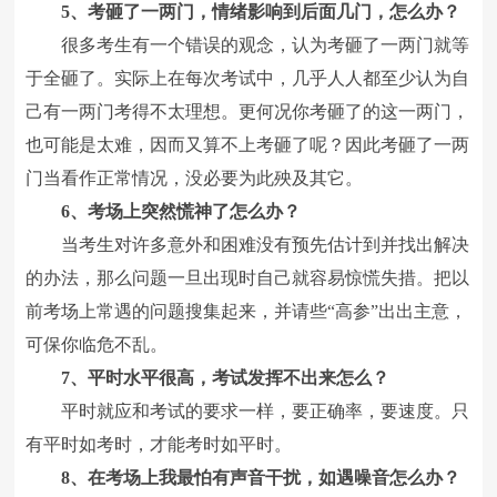
5、考砸了一两门，情绪影响到后面几门，怎么办？
很多考生有一个错误的观念，认为考砸了一两门就等
于全砸了。实际上在每次考试中，几乎人人都至少认为自
己有一两门考得不太理想。更何况你考砸了的这一两门，
也可能是太难，因而又算不上考砸了呢？因此考砸了一两
门当看作正常情况，没必要为此殃及其它。
6、考场上突然慌神了怎么办？
当考生对许多意外和困难没有预先估计到并找出解决
的办法，那么问题一旦出现时自己就容易惊慌失措。把以
前考场上常遇的问题搜集起来，并请些“高参”出出主意，
可保你临危不乱。
7、平时水平很高，考试发挥不出来怎么？
平时就应和考试的要求一样，要正确率，要速度。只
有平时如考时，才能考时如平时。
8、在考场上我最怕有声音干扰，如遇噪音怎么办？