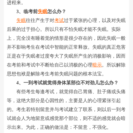
进程来。
3、临考前
失眠
怎么办？
失眠
往往产生于对
考试
过于紧张的心理，以及对失眠
后果的过于担心。所以只有不怕失眠才能不失眠。实际
上，完全没有睡着觉的情形是很少存在的，因此失眠一般
并不影响考生在考试中智能的正常释放。失眠的真正危害
正是在于失眠者过度夸大了失眠所产生的消极影响，因而
在考前和考试中不断给自己以消极的心理
暗示
。所以解除
思想包袱是解除考生考前失眠问题的根本法宝。
4、一到考试就觉得身体某部位不对劲儿怎么办？
有些考生每逢考试，就觉得自己胃痛、肚子痛或头痛
等，这绝大部分是心因性的，主要是人的心理紧张引起
的。考生若特别留意并与考试建立了联系，则以后一到考
试就会人为地留意或感觉那个部位，则不适的感觉就会暗
示出来。为此，正确的做法是：不留意，不强化。