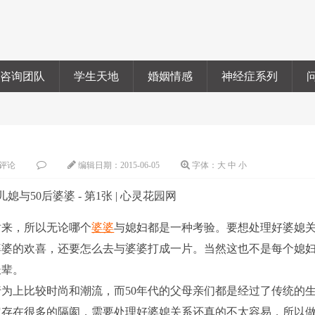
咨询团队
学生天地
婚姻情感
神经症系列
评论
编辑日期：
2015-06-05
字体：
大
中
小
盾来，所以无论哪个
婆婆
与媳妇都是一种考验。要想处理好婆媳
婆婆的欢喜，还要怎么去与婆婆打成一片。当然这也不是每个媳
长辈。
为上比较时尚和潮流，而50年代的父母亲们都是经过了传统的
肯定存在很多的隔阂，需要处理好婆媳关系还真的不太容易，所以