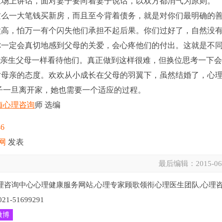
立场上讲话，面对妻子要向着妻子说话，以双方都消气为原则。
么一大笔钱买新房，而且至今背着债务，就是对你们最明确的
太高，怕万一有个闪失他们承担不起后果。你们过好了，自然没
你一定会真切地感到父母的关爱，会心疼他们的付出。这就是不
如亲生父母一样看待他们。真正做到这样很难，但换位思考一下
对母亲的态度。欢欢从小成长在父母的羽翼下，虽然结婚了，心
子一旦离开家，她也需要一个适应的过程。
海心理咨询
师 选编
46
网
发表
最后编辑：
2015-06
理咨询中心心理健康服务网站,心理专家顾歌领衔心理医生团队,心理
51699291
微博