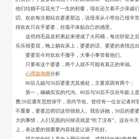
他们结婚不仅花光了一生的积蓄，现在还欠着不少亲戚
叨。欢欢每次都站在婆婆那边，说母亲从小带自己很辛
得欢欢只在乎婆婆，丝毫不体贴自己的感受。
这些鸡毛蒜皮积累起来便成了火药桶，每次吵架之后
乐乐很委屈，晚上躺在床上，婆婆的话、婆婆的表情总
婆婆至今对欢欢不撒手，大事小事管着他们。
只要有这个婆婆，两个人就不可能有真正的幸福。
心理咨询师
分析
80后儿媳与50后婆婆尤其难处，主要原因有两个：
第一，确确实实的代沟。80后与50后不仅在年龄上
费;50后通常思想保守，崇尚节俭。曾经有一位女记者
不重要，婆婆总唠叨这些很烦人。我告诉她，50后的婆
大的事情，人们见面的问候语就是“吃了没有”。这在今
上，表达爱的很重要内容就是让孩子吃好。
现在的年轻人喜欢上网玩游戏，成群结伙地k歌热舞，