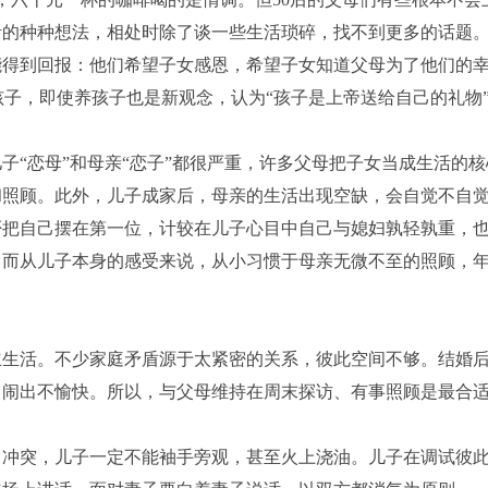
活的种种想法，相处时除了谈一些生活琐碎，找不到更多的话题
得到回报：他们希望子女感恩，希望子女知道父母为了他们的
孩子，即使养孩子也是新观念，认为“孩子是上帝送给自己的礼物
“恋母”和母亲“恋子”都很严重，许多父母把子女当成生活的核
和照顾。此外，儿子成家后，母亲的生活出现空缺，会自觉不自
否把自己摆在第一位，计较在儿子心目中自己与媳妇孰轻孰重，
。而从儿子本身的感受来说，从小习惯于母亲无微不至的照顾，
生活。不少家庭矛盾源于太紧密的关系，彼此空间不够。结婚
，闹出不愉快。所以，与父母维持在周末探访、有事照顾是最合
冲突，儿子一定不能袖手旁观，甚至火上浇油。儿子在调试彼