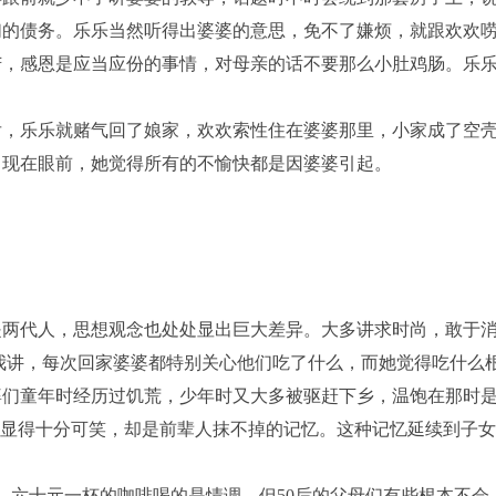
们的债务。乐乐当然听得出婆婆的意思，免不了嫌烦，就跟欢欢
苦，感恩是应当应份的事情，对母亲的话不要那么小肚鸡肠。乐
，乐乐就赌气回了娘家，欢欢索性住在婆婆那里，小家成了空
出现在眼前，她觉得所有的不愉快都是因婆婆引起。
是两代人，思想观念也处处显出巨大差异。大多讲求时尚，敢于
对我讲，每次回家婆婆都特别关心他们吃了什么，而她觉得吃什么
婆们童年时经历过饥荒，少年时又大多被驱赶下乡，温饱在那时
天显得十分可笑，却是前辈人抹不掉的记忆。这种记忆延续到子
六十元一杯的咖啡喝的是情调。但50后的父母们有些根本不会