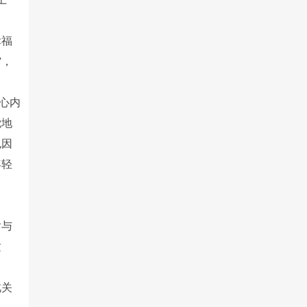
。
幸福
”，
心内
觉地
也因
年轻
后与
适
此关