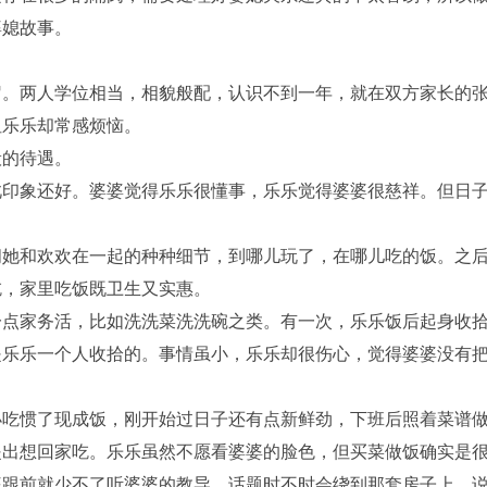
婆媳故事。
。两人学位相当，相貌般配，认识不到一年，就在双方家长的
但乐乐却常感烦恼。
的待遇。
印象还好。婆婆觉得乐乐很懂事，乐乐觉得婆婆很慈祥。但日
她和欢欢在一起的种种细节，到哪儿玩了，在哪儿吃的饭。之
吃，家里吃饭既卫生又实惠。
点家务活，比如洗洗菜洗洗碗之类。有一次，乐乐饭后起身收
是乐乐一个人收拾的。事情虽小，乐乐却很伤心，觉得婆婆没有
吃惯了现成饭，刚开始过日子还有点新鲜劲，下班后照着菜谱
提出想回家吃。乐乐虽然不愿看婆婆的脸色，但买菜做饭确实是
婆跟前就少不了听婆婆的教导，话题时不时会绕到那套房子上，