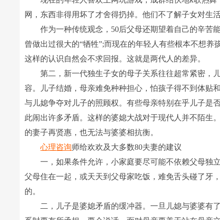
网，东西非得用坏了才舍得扔掉。他们不了解子女对生
作为一种传统观念，50后父母还期望着自己的辛苦能
曾做出过很大的“牺牲”;而现在的年轻人有些根本不想养
这样的认识自然会不求回报。这就是两代人的差异。
第二，新一代独生子女的母子关系往往超常紧密，儿子
容。儿子结婚，母亲难免种种担心，怕孩子得不到体贴
与儿媳争夺对儿子的照顾权。有些母亲特别在乎儿子是
此闹出许多矛盾。这样的婆媳大战对于现代人并不陌生
的妻子再贤惠，也无法与婆婆相抗衡。
心理咨询
师给欢欢及大多数80夫妻的建议
一，如果条件允许，小家庭要尽可能不依赖父母独立
父母住在一起，或天天到父母家吃饭，难免舌头碰了牙
的。
二，儿子是婆媳矛盾的缓冲器。一旦儿媳与婆婆有了