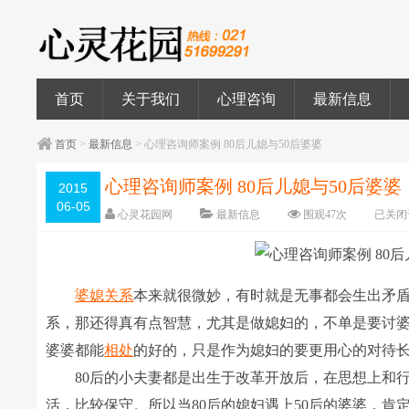
首页
关于我们
心理咨询
最新信息
首页
>
最新信息
> 心理咨询师案例 80后儿媳与50后婆婆
心理咨询师案例 80后儿媳与50后婆婆
2015
06-05
心灵花园网
最新信息
围观
47
次
已关闭
婆媳关系
本来就很微妙，有时就是无事都会生出矛
系，那还得真有点智慧，尤其是做媳妇的，不单是要讨
婆婆都能
相处
的好的，只是作为媳妇的要更用心的对待
80后的小夫妻都是出生于改革开放后，在思想上和行
活，比较保守。所以当80后的媳妇遇上50后的婆婆，