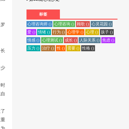
标签
心理咨询师 ()
心理咨询 ()
顾歌 ()
心灵花园 ()
张罗
爱 ()
情绪 ()
行为 ()
心理学 ()
心理 ()
孩子 ()
情感 ()
心理测试 ()
成长 ()
人际关系 ()
焦虑 ()
压力 ()
治疗 ()
性 ()
需要 ()
性格 ()
子长
后少
拾时
把自
做了
很重
说为