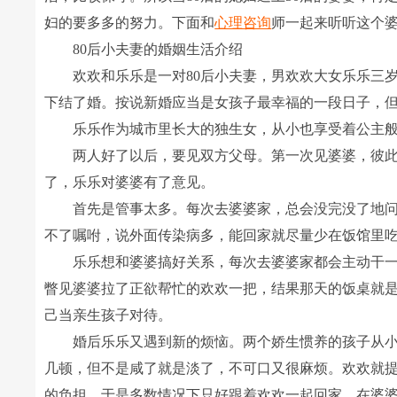
妇的要多多的努力。下面和
心理咨询
师一起来听听这个
80后小夫妻的婚姻生活介绍
欢欢和乐乐是一对80后小夫妻，男欢欢大女乐乐三岁
下结了婚。按说新婚应当是女孩子最幸福的一段日子，
乐乐作为城市里长大的独生女，从小也享受着公主般
两人好了以后，要见双方父母。第一次见婆婆，彼此
了，乐乐对婆婆有了意见。
首先是管事太多。每次去婆婆家，总会没完没了地问
不了嘱咐，说外面传染病多，能回家就尽量少在饭馆里
乐乐想和婆婆搞好关系，每次去婆婆家都会主动干一
瞥见婆婆拉了正欲帮忙的欢欢一把，结果那天的饭桌就
己当亲生孩子对待。
婚后乐乐又遇到新的烦恼。两个娇生惯养的孩子从小
几顿，但不是咸了就是淡了，不可口又很麻烦。欢欢就
的负担，于是多数情况下只好跟着欢欢一起回家。在婆