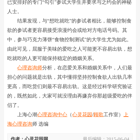
已安排好的专门“勾引”参试大学生并要求与之约会的神秘
人士。
结果发现，与“想吃就吃”的参试者相比，能够控制食
欲的参试者更容易接受浪漫约会或给对方电话号码。其
中，参与巧克力薄饼“食物控制测试”的大学生尤为如此。
由此可见，屈服于美味的爱吃之人可能更不容易出轨，想
吃就吃的人更可能保持稳定的婚姻关系。
心理咨询师
分析，在恋爱关系和婚姻关系中，人们最
担心的问题就是出轨，其中懂得坚持控制食欲人出轨几率
更高，而吃货们则最不容易出轨。这是经过科学研究验证
的，既然如此，大家可就没理由再嫌弃你那超级爱吃的伴
侣了。
上海心潮
心理咨询中心
（
心灵花园
/
顾歌
工作室）
上
海心理咨询
师 选编
作者：心灵花园网
最后编辑：
2015-06-04