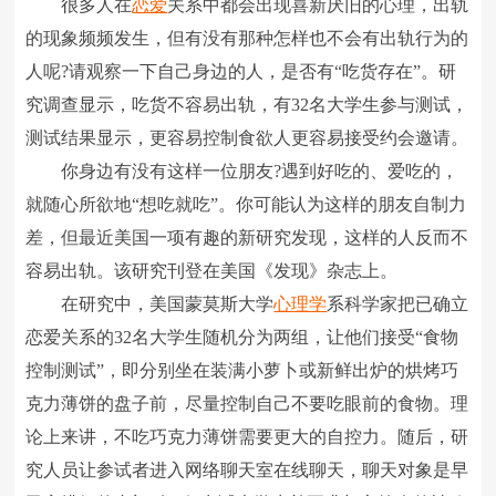
很多人在
恋爱
关系中都会出现喜新厌旧的心理，出轨
的现象频频发生，但有没有那种怎样也不会有出轨行为的
人呢?请观察一下自己身边的人，是否有“吃货存在”。研
究调查显示，吃货不容易出轨，有32名大学生参与测试，
测试结果显示，更容易控制食欲人更容易接受约会邀请。
你身边有没有这样一位朋友?遇到好吃的、爱吃的，
就随心所欲地“想吃就吃”。你可能认为这样的朋友自制力
差，但最近美国一项有趣的新研究发现，这样的人反而不
容易出轨。该研究刊登在美国《发现》杂志上。
在研究中，美国蒙莫斯大学
心理学
系科学家把已确立
恋爱关系的32名大学生随机分为两组，让他们接受“食物
控制测试”，即分别坐在装满小萝卜或新鲜出炉的烘烤巧
克力薄饼的盘子前，尽量控制自己不要吃眼前的食物。理
论上来讲，不吃巧克力薄饼需要更大的自控力。随后，研
究人员让参试者进入网络聊天室在线聊天，聊天对象是早