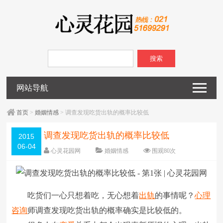
搜索
网站导航
首页
>
婚姻情感
> 调查发现吃货出轨的概率比较低
调查发现吃货出轨的概率比较低
2015
06-04
心灵花园网
婚姻情感
围观
80
次
已关闭评论
编辑日期：
2015-06-04
字体：
大
中
小
吃货们一心只想着吃，无心想着
出轨
的事情呢？
心理
咨询
师调查发现吃货出轨的概率确实是比较低的。