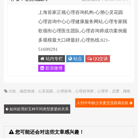
上海首家正规心理咨询机构-心潮心灵花园
心理咨询中心心理健康服务网站,心理专家顾
歌领衔心理医生团队,心理咨询师成功案例最
多规模最大口碑最好,心理热线:021-
51699291
站内专栏
站点
QQ交谈
新浪微博
出轨
，
婚恋情感
，
心灵花园
，
心理咨询
，
心理咨询师
，
心理学
，
恋爱
，
顾歌
人到中年缺少夫妻交流容易出轨
如何处理好五种不同类型婆婆的关系
您可能还会对这些文章感兴趣！