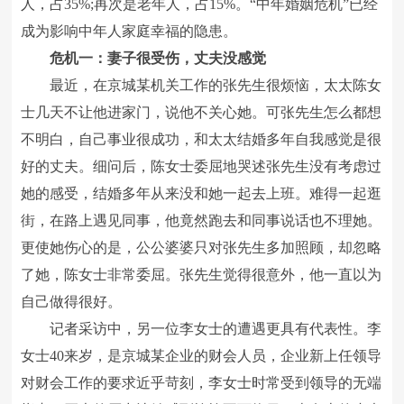
人，占35%;再次是老年人，占15%。“中年婚姻危机”已经
成为影响中年人家庭幸福的隐患。
危机一：妻子很受伤，丈夫没感觉
最近，在京城某机关工作的张先生很烦恼，太太陈女
士几天不让他进家门，说他不关心她。可张先生怎么都想
不明白，自己事业很成功，和太太结婚多年自我感觉是很
好的丈夫。细问后，陈女士委屈地哭述张先生没有考虑过
她的感受，结婚多年从来没和她一起去上班。难得一起逛
街，在路上遇见同事，他竟然跑去和同事说话也不理她。
更使她伤心的是，公公婆婆只对张先生多加照顾，却忽略
了她，陈女士非常委屈。张先生觉得很意外，他一直以为
自己做得很好。
记者采访中，另一位李女士的遭遇更具有代表性。李
女士40来岁，是京城某企业的财会人员，企业新上任领导
对财会工作的要求近乎苛刻，李女士时常受到领导的无端