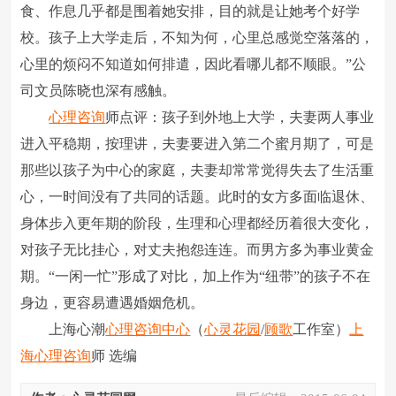
食、作息几乎都是围着她安排，目的就是让她考个好学
校。孩子上大学走后，不知为何，心里总感觉空落落的，
心里的烦闷不知道如何排遣，因此看哪儿都不顺眼。”公
司文员陈晓也深有感触。
心理咨询
师点评：孩子到外地上大学，夫妻两人事业
进入平稳期，按理讲，夫妻要进入第二个蜜月期了，可是
那些以孩子为中心的家庭，夫妻却常常觉得失去了生活重
心，一时间没有了共同的话题。此时的女方多面临退休、
身体步入更年期的阶段，生理和心理都经历着很大变化，
对孩子无比挂心，对丈夫抱怨连连。而男方多为事业黄金
期。“一闲一忙”形成了对比，加上作为“纽带”的孩子不在
身边，更容易遭遇婚姻危机。
上海心潮
心理咨询中心
（
心灵花园
/
顾歌
工作室）
上
海心理咨询
师 选编