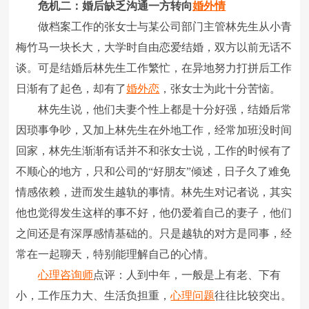
危机二：婚后缺乏沟通一方转向
婚外情
做档案工作的张女士与某公司部门主管林先生从小青
梅竹马一块长大，大学时自由恋爱结婚，双方以前无话不
谈。可是结婚后林先生工作繁忙，在异地努力打拼后工作
日渐有了起色，却有了
婚外恋
，张女士为此十分苦恼。
林先生说，他们夫妻个性上都是十分好强，结婚后常
因琐事争吵，又加上林先生在外地工作，经常加班没时间
回家，林先生渐渐有话并不和张女士说，工作的时候有了
不顺心的地方，只和公司的“好朋友”倾述，日子久了难免
情感依赖，进而发生越轨的事情。林先生对记者说，其实
他也觉得发生这样的事不好，他仍爱着自己的妻子，他们
之间还是有深厚感情基础的。只是越轨的对方是同事，经
常在一起聊天，特别能理解自己的心情。
心理咨询师
点评：人到中年，一般是上有老、下有
小，工作压力大、生活负担重，
心理问题
往往比较突出。