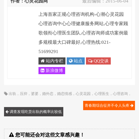
作者：心灵花园网
最后编辑：
2015-06-04
上海首家正规心理咨询机构-心潮心灵花园
心理咨询中心心理健康服务网站,心理专家顾
歌领衔心理医生团队,心理咨询师成功案例最
多规模最大口碑最好,心理热线:021-
51699291
站内专栏
站点
QQ交谈
新浪微博
出轨
，
压抑
，
婆婆
，
婚外恋
，
婚恋情感
，
心灵花园
，
心理医生
，
心理咨询
，
心理咨询师
，
心理问题
，
恋爱
，
情感
，
沟通
，
离婚
，
老年人
，
顾歌
青春期综合征并不令人头疼
调查发现吃货出轨的概率比较低
您可能还会对这些文章感兴趣！