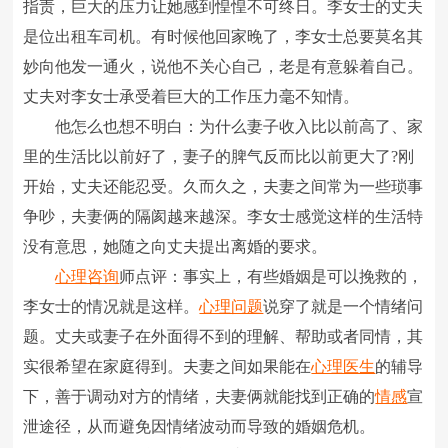
指责，巨大的压力让她感到惶惶不可终日。李女士的丈夫
是位出租车司机。有时候他回家晚了，李女士总要莫名其
妙向他发一通火，说他不关心自己，老是有意躲着自己。
丈夫对李女士承受着巨大的工作压力毫不知情。
他怎么也想不明白：为什么妻子收入比以前高了、家
里的生活比以前好了，妻子的脾气反而比以前更大了?刚
开始，丈夫还能忍受。久而久之，夫妻之间常为一些琐事
争吵，夫妻俩的隔阂越来越深。李女士感觉这样的生活特
没有意思，她随之向丈夫提出离婚的要求。
心理咨询
师点评：事实上，有些婚姻是可以挽救的，
李女士的情况就是这样。
心理问题
说穿了就是一个情绪问
题。丈夫或妻子在外面得不到的理解、帮助或者同情，其
实很希望在家庭得到。夫妻之间如果能在
心理医生
的辅导
下，善于调动对方的情绪，夫妻俩就能找到正确的
情感
宣
泄途径，从而避免因情绪波动而导致的婚姻危机。