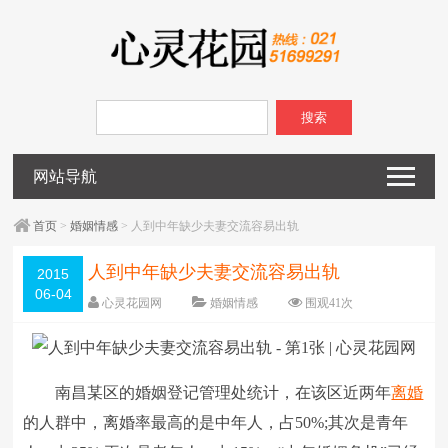
搜索
网站导航
首页
>
婚姻情感
> 人到中年缺少夫妻交流容易出轨
人到中年缺少夫妻交流容易出轨
2015
06-04
心灵花园网
婚姻情感
围观
41
次
已关闭评论
编辑日期：
2015-06-04
字体：
大
中
小
南昌某区的婚姻登记管理处统计，在该区近两年
离婚
的人群中，离婚率最高的是中年人，占50%;其次是青年