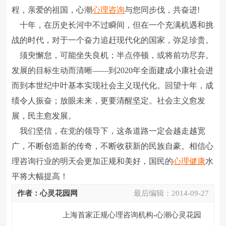
程，亲爱的祖国，心潮
心理咨询
与您同步伐，共奋进!
十年，在历史长河中不过瞬间，但在一个充满机遇和挑
战的时代，对于一个奋力追赶现代化的国家，弥足珍贵。
须臾懈怠，可能坐失良机；半点停顿，或将前功尽弃。
发展的目标生动而清晰――到2020年全面建成小康社会进
而到本世纪中叶基本实现社会主义现代化。回望十年，成
绩令人振奋；放眼未来，更要清醒坚定。社会主义愈发
展，民主愈发展。
我们坚信，在党的领导下，这条道路一定会越走越宽
广，不断创造新的传奇，不断收获新的民族自豪。相信心
理咨询行业的明天会更加正规和美好，国民的
心理健康
水
平将大幅提高！
作者：心灵花园网
最后编辑：
2014-09-27
上海首家正规心理咨询机构-心潮心灵花园