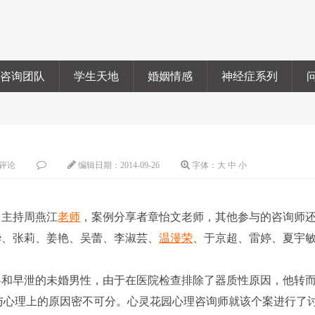
咨询团队
学生天地
婚姻情感
神经症系列
评论
编辑日期：
2014-09-26
字体：
大
中
小
，主持周燕江
老师
，案例分享者章怡文老师，其他参与的咨询师
华、张莉、姜艳、吴蕾、李淑芸、
温漫荣
、于京超、雷婷、夏宇
和早泄的未婚男性，由于在医院检查排除了器质性原因，他转
都与心理上的原因密不可分。心灵花园心理咨询师就该个案进行了