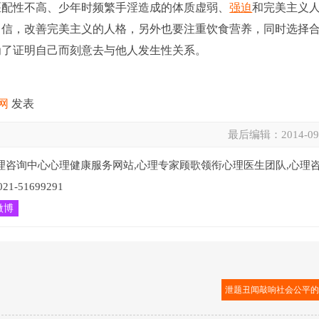
匹配性不高、少年时频繁手淫造成的体质虚弱、
强迫
和完美主义
自信，改善完美主义的人格，另外也要注重饮食营养，同时选择
为了证明自己而刻意去与他人发生性关系。
网
发表
最后编辑：
2014-09
理咨询中心心理健康服务网站,心理专家顾歌领衔心理医生团队,心理
51699291
微博
泄题丑闻敲响社会公平