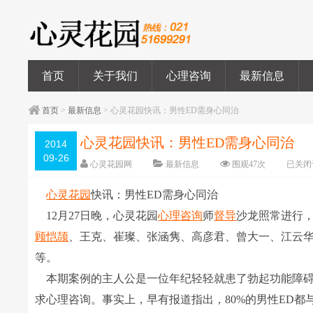
首页
关于我们
心理咨询
最新信息
首页
>
最新信息
> 心灵花园快讯：男性ED需身心同治
心灵花园快讯：男性ED需身心同治
2014
09-26
心灵花园网
最新信息
围观
47
次
已关闭
心灵花园
快讯：男性ED需身心同治
12月27日晚，心灵花园
心理咨询
师
督导
沙龙照常进行
顾恺颉
、王克、崔璨、张涵隽、高彦君、曾大一、江云
等。
本期案例的主人公是一位年纪轻轻就患了勃起功能障碍
求心理咨询。事实上，早有报道指出，80%的男性ED