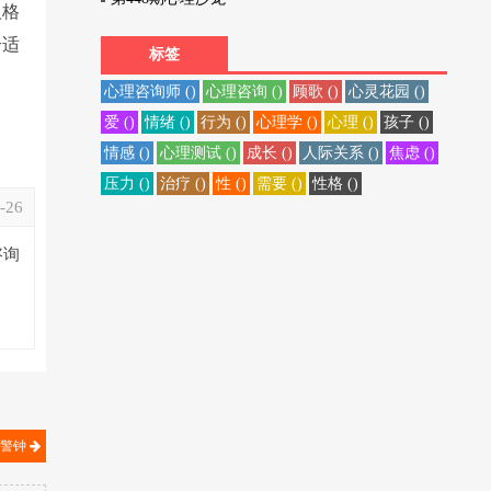
人格
合适
标签
心理咨询师 ()
心理咨询 ()
顾歌 ()
心灵花园 ()
爱 ()
情绪 ()
行为 ()
心理学 ()
心理 ()
孩子 ()
情感 ()
心理测试 ()
成长 ()
人际关系 ()
焦虑 ()
压力 ()
治疗 ()
性 ()
需要 ()
性格 ()
-26
咨询
的警钟