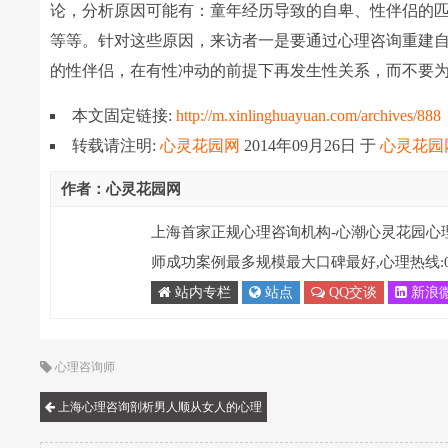
论，分析原因可能有：童年经历导致的自卑、性伴侣的
等等。针对这些原因，来访者一是要通过心理咨询重建
的性伴侣，在有性冲动的前提下再发生性关系，而不要
本文固定链接:
http://m.xinlinghuayuan.com/archives/888
转载请注明:
心灵花园网
2014年09月26日
于
心灵花园
作者：心灵花园网
上海首家正规心理咨询机构-心潮心灵花园心
师成功案例最多规模最大口碑最好,心理热线:021-
站内专栏
站点
QQ交谈
新浪
心理咨询师
上海心理咨询剖析男人顺从女人的心理