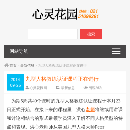
搜索
网站导航
首页
>
最新信息
> 九型人格教练认证课程正在进行
九型人格教练认证课程正在进行
2014
09-25
心灵花园网
最新信息
围观
36
次
已关闭评论
编辑日期：
2014-09-25
为期5周共40个课时的九型人格教练认证课程于本月23
字体：
大
中
小
日正式开始。在接下来的课程里，洪心
老师
将继续用讲课
和讨论相结合的形式带领学员深入了解不同人格类型的特
点和表现。洪心老师师从美国九型人格大师Peter