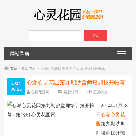
搜索
网站导航
首页
>
最新信息
> 心潮心灵花园第九期沙盘师培训拉开帷幕
心潮心灵花园第九期沙盘师培训拉开帷幕
2014
09-25
心灵花园网
最新信息
围观
46
次
已关闭评论
编辑日期：
2014-09-25
2014年1月18
字体：
大
中
小
日
心潮
心灵花
园
第九期沙盘
师培训拉开帷