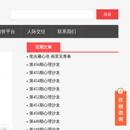
搜索
问答平台
人际交往
联系我们
近期文章
笔尖藏心语 画里见青春
第456期心理沙龙
第455期心理沙龙
第454期心理沙龙
第453期心理沙龙
第452期心理沙龙
第451期心理沙龙
第450期心理沙龙
第449期心理沙龙
-24
第448期心理沙龙