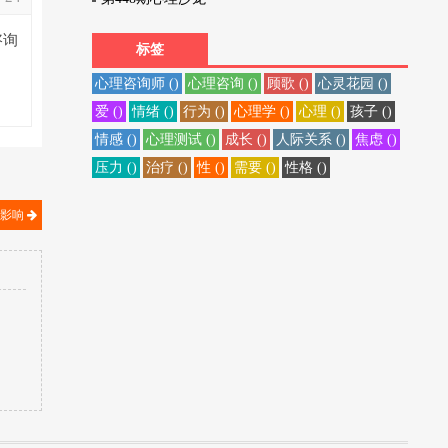
咨询
标签
心理咨询师 ()
心理咨询 ()
顾歌 ()
心灵花园 ()
爱 ()
情绪 ()
行为 ()
心理学 ()
心理 ()
孩子 ()
情感 ()
心理测试 ()
成长 ()
人际关系 ()
焦虑 ()
压力 ()
治疗 ()
性 ()
需要 ()
性格 ()
的影响