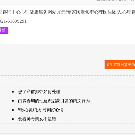
理咨询中心心理健康服务网站,心理专家顾歌领衔心理医生团队,心理
51699291
微博
原生家庭对孩子
患了产前抑郁如何处理
由青春期的性意识启蒙引发的内疚行为
5款心灵鸡汤 时刻好心情
爱看帅哥美女不是错