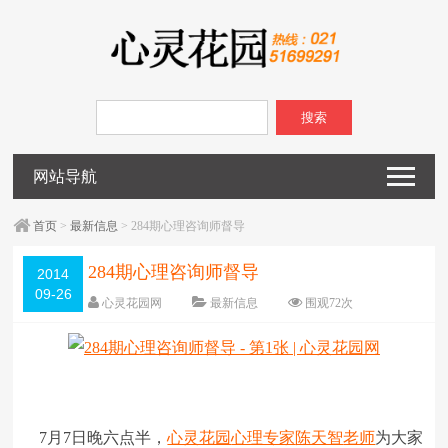
搜索
网站导航
首页
>
最新信息
> 284期心理咨询师督导
284期心理咨询师督导
2014
09-26
心灵花园网
最新信息
围观
72
次
已关闭评论
编辑日期：
2014-09-26
字体：
大
中
小
7月7日晚六点半，
心灵花园
心理专家
陈天智
老师
为大家