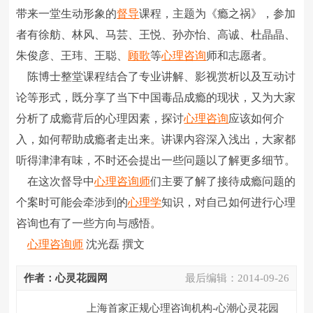
带来一堂生动形象的
督导
课程，主题为《瘾之祸》，参加
者有徐舫、林风、马芸、王悦、孙亦怡、高诚、杜晶晶、
朱俊彦、王玮、王聪、
顾歌
等
心理咨询
师和志愿者。
陈博士整堂课程结合了专业讲解、影视赏析以及互动讨
论等形式，既分享了当下中国毒品成瘾的现状，又为大家
分析了成瘾背后的心理因素，探讨
心理咨询
应该如何介
入，如何帮助成瘾者走出来。讲课内容深入浅出，大家都
听得津津有味，不时还会提出一些问题以了解更多细节。
在这次督导中
心理咨询师
们主要了解了接待成瘾问题的
个案时可能会牵涉到的
心理学
知识，对自己如何进行心理
咨询也有了一些方向与感悟。
心理咨询师
沈光磊 撰文
作者：心灵花园网
最后编辑：
2014-09-26
上海首家正规心理咨询机构-心潮心灵花园