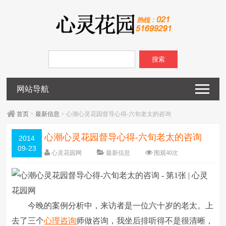
搜索
网站导航
首页
>
最新信息
> 心潮心灵花园督导心得-六旬老太的咨询
心潮心灵花园督导心得-六旬老太的咨询
2014
09-23
心灵花园网
最新信息
围观
40
次
已关闭评论
编辑日期：
2014-09-23
字体：
大
中
小
今晚的案例分析中，来访者是一位六十岁的老太。上
去了三个
心理咨询
师做咨询，我坐后排听得不是很清晰，