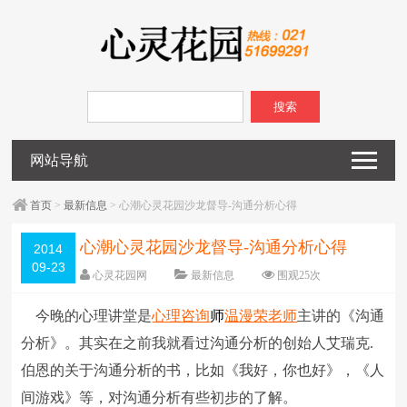
搜索
网站导航
首页
>
最新信息
> 心潮心灵花园沙龙督导-沟通分析心得
心潮心灵花园沙龙督导-沟通分析心得
2014
09-23
心灵花园网
最新信息
围观
25
次
已关闭评论
编辑日期：
2014-09-23
今晚的心理讲堂是
心理咨询
师
温漫荣
老师
主讲的《沟通
字体：
大
中
小
分析》。其实在之前我就看过沟通分析的创始人艾瑞克.
伯恩的关于沟通分析的书，比如《我好，你也好》，《人
间游戏》等，对沟通分析有些初步的了解。