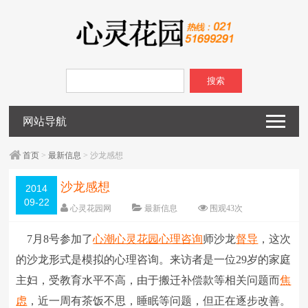
搜索
网站导航
首页
>
最新信息
> 沙龙感想
沙龙感想
2014
09-22
心灵花园网
最新信息
围观
43
次
已关闭评论
编辑日期：
2014-09-22
7月8号参加了
心潮
心灵花园
心理咨询
师沙龙
督导
，这次
字体：
大
中
小
的沙龙形式是模拟的心理咨询。来访者是一位29岁的家庭
主妇，受教育水平不高，由于搬迁补偿款等相关问题而
焦
虑
，近一周有茶饭不思，睡眠等问题，但正在逐步改善。