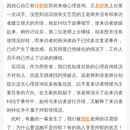
因担心自己有
抑郁
症而前来做心理咨询。王
老师
先上台第
一次试手。没想到说话很有文艺范的王老师并没有和来访
者建立很大的共情，相反纠结于故事细节，使来访者烦躁
起来。稍作讨论后，第二位老师上台继续，却未想并没有
使情况好转，而来访者的扮演者由于已经多次复述事件，
已经产生了倦怠感。在其明显已情绪化的情况下，工作人
员不得已停止了访谈的继续。
实话说，作为旁听者，我们也知道目前的心理咨询状况
不对劲儿，但是又很难找到突破点。温老师和张老师分别
提出这次心理咨询应多收集信息、以平复来访者情绪为主
要任务的方向。在大家的鼓励下，张老师演示了在来访者
纠结于事件中，如何与来访者进行共情，又解释了来访者
的特征并不属于抑郁等情况。
此时，有趣的一幕发生了，我们被
顾歌
老师的话震惊
了：为什么要说她不是抑郁？有的病人享受抑郁的状态！