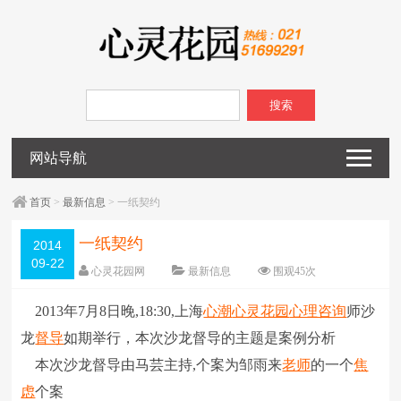
搜索
网站导航
首页
>
最新信息
> 一纸契约
一纸契约
2014
09-22
心灵花园网
最新信息
围观
45
次
已关闭评论
编辑日期：
2014-09-22
2013年7月8日晚,18:30,上海
心潮
心灵花园
心理咨询
师沙
字体：
大
中
小
龙
督导
如期举行，本次沙龙督导的主题是案例分析
本次沙龙督导由马芸主持,个案为邹雨来
老师
的一个
焦
虑
个案