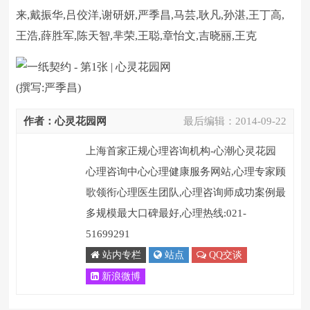
来,戴振华,吕佼洋,谢研妍,严季昌,马芸,耿凡,孙湛,王丁高,
王浩,薛胜军,陈天智,芈荣,王聪,章怡文,吉晓丽,王克
(撰写:严季昌)
作者：心灵花园网
最后编辑：
2014-09-22
上海首家正规心理咨询机构-心潮心灵花园
心理咨询中心心理健康服务网站,心理专家顾
歌领衔心理医生团队,心理咨询师成功案例最
多规模最大口碑最好,心理热线:021-
51699291
站内专栏
站点
QQ交谈
新浪微博