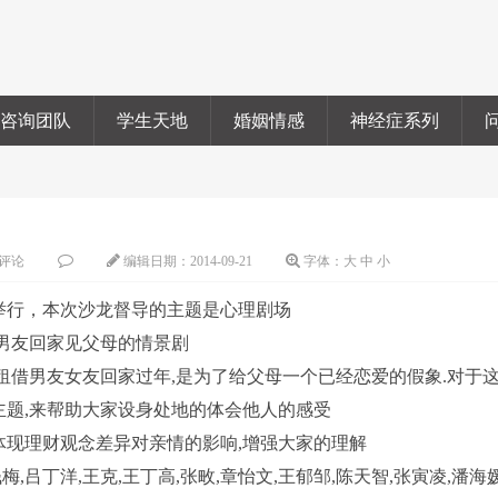
咨询团队
学生天地
婚姻情感
神经症系列
评论
编辑日期：
2014-09-21
字体：
大
中
小
举行，本次沙龙督导的主题是心理剧场
带男友回家见父母的情景剧
租借男友女友回家过年,是为了给父母一个已经恋爱的假象.对于
主题,来帮助大家设身处地的体会他人的感受
现理财观念差异对亲情的影响,增强大家的理解
钱梅,吕丁洋,王克,王丁高,张畋,章怡文,王郁邹,陈天智,张寅凌,潘海