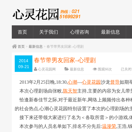
首页
关于我们
心理咨询
最新信息
首页
>
最新信息
> 春节带男友回家–心理剧
春节带男友回家–心理剧
2014
09-21
心灵花园网
最新信息
围观
66
次
已关闭
2013年2月25日晚,18:30,
心潮
―
心灵花园
沙龙
督导
如期
本次心理剧场由张畋,
陈天智
主持,主要的内容为女儿
恰逢新春佳节之际,对于最近新年,网络上频频传出各种
的社会热点,心潮心灵花园特别设置了本次的心理剧场的
接下来还带领大家进行了名为＜各取所需＞的小游戏,体
本次参与的人员名单如下,排名不分先后:
温漫荣
,王浩,