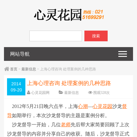
搜索
网站导航
首页
>
最新信息
> 上海心理咨询 处理案例的几种思路
上海心理咨询 处理案例的几种思路
2014
09-20
心灵花园网
最新信息
围观
328
次
已关闭评论
编辑日期：
2014-09-20
2012年5月21日晚六点半，上海
心潮
―
心灵花园
沙龙
督
字体：
大
中
小
导
如期举行，本次沙龙督导的主题是案例分析。
沙龙督导一开始，几位
老师
先后帮大家简要回顾了上次
沙龙督导的内容并分享自己的收获。随后，沙龙督导正式