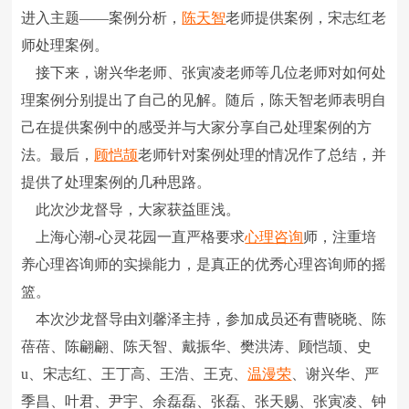
进入主题――案例分析，
陈天智
老师提供案例，宋志红老
师处理案例。
接下来，谢兴华老师、张寅凌老师等几位老师对如何处
理案例分别提出了自己的见解。随后，陈天智老师表明自
己在提供案例中的感受并与大家分享自己处理案例的方
法。最后，
顾恺颉
老师针对案例处理的情况作了总结，并
提供了处理案例的几种思路。
此次沙龙督导，大家获益匪浅。
上海心潮-心灵花园一直严格要求
心理咨询
师，注重培
养心理咨询师的实操能力，是真正的优秀心理咨询师的摇
篮。
本次沙龙督导由刘馨泽主持，参加成员还有曹晓晓、陈
蓓蓓、陈翩翩、陈天智、戴振华、樊洪涛、顾恺颉、史
u、宋志红、王丁高、王浩、王克、
温漫荣
、谢兴华、严
季昌、叶君、尹宇、余磊磊、张磊、张天赐、张寅凌、钟