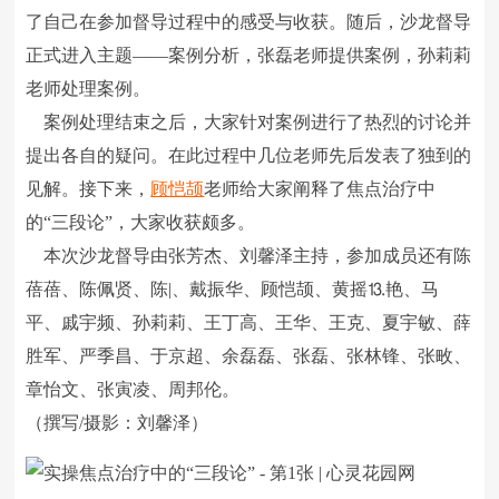
了自己在参加督导过程中的感受与收获。随后，沙龙督导
正式进入主题――案例分析，张磊老师提供案例，孙莉莉
老师处理案例。
案例处理结束之后，大家针对案例进行了热烈的讨论并
提出各自的疑问。在此过程中几位老师先后发表了独到的
见解。接下来，
顾恺颉
老师给大家阐释了焦点治疗中
的“三段论”，大家收获颇多。
本次沙龙督导由张芳杰、刘馨泽主持，参加成员还有陈
蓓蓓、陈佩贤、陈|、戴振华、顾恺颉、黄摇⒔艳、马
平、戚宇频、孙莉莉、王丁高、王华、王克、夏宇敏、薛
胜军、严季昌、于京超、余磊磊、张磊、张林锋、张畋、
章怡文、张寅凌、周邦伦。
（撰写/摄影：刘馨泽）