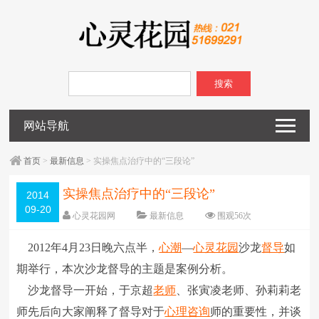
搜索
网站导航
首页
>
最新信息
> 实操焦点治疗中的“三段论”
实操焦点治疗中的“三段论”
2014
09-20
心灵花园网
最新信息
围观
56
次
已关闭评论
编辑日期：
2014-09-20
2012年4月23日晚六点半，
心潮
―
心灵花园
沙龙
督导
如
字体：
大
中
小
期举行，本次沙龙督导的主题是案例分析。
沙龙督导一开始，于京超
老师
、张寅凌老师、孙莉莉老
师先后向大家阐释了督导对于
心理咨询
师的重要性，并谈