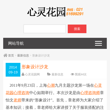
搜索
网站导航
首页
>
最新信息
> 形象设计沙龙
形象设计沙龙
2014
09-19
心灵花园网
最新信息
围观
44
次
已关闭评论
编辑日期：
2014-09-19
2011年9月23日，上海
心潮
九月主题沙龙第一场在
心灵
字体：
大
中
小
花园
心理咨询
中心如期举行。本次沙龙是由
心理咨询师
章
怡文
老师
带来的“形象设计”。首先，章老师为大家介绍了
基本知识；接着，章老师给大家讲授了关于服装搭配的注