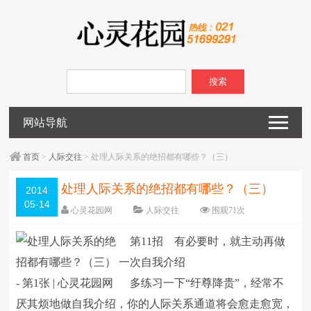
搜索
网站导航
首页
>
人际交往
> 处理人际关系的绝招都有哪些？（三）
处理人际关系的绝招都有哪些？（三）
2014
05-14
心灵花园网
人际交往
围观
71
次
已关闭评论
编辑日期：
2014-05-14
第11招 有必要时，就主动再做
字体：
大
中
小
一次自我介绍
多练习一下“纡尊降贵”，经常不
厌其烦地做自我介绍，你的人际关系通道将会愈走愈宽，