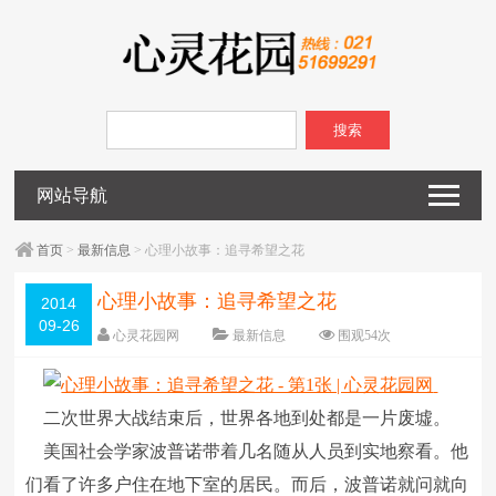
搜索
网站导航
首页
>
最新信息
> 心理小故事：追寻希望之花
心理小故事：追寻希望之花
2014
09-26
心灵花园网
最新信息
围观
54
次
已关闭评论
编辑日期：
2014-09-26
字体：
大
中
小
二次世界大战结束后，世界各地到处都是一片废墟。
美国社会学家波普诺带着几名随从人员到实地察看。他
们看了许多户住在地下室的居民。而后，波普诺就问就向