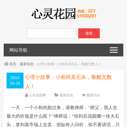
搜索
网站导航
首页
>
最新信息
> 心理小故事：小和尚卖石头，唤醒无数人！
心理小故事：小和尚卖石头，唤醒无数
2014
09-26
人！
心灵花园网
最新信息
围观
56
次
已关闭评论
编辑日期：
2014-09-26
一天，一个小和尚跑过来，请教禅师：“师父，我人生
字体：
大
中
小
最大的价值是什么呢？”禅师说：“你到后花园搬一块大石
头，拿到菜市场上去卖，假如有人问价，你不要讲话，只