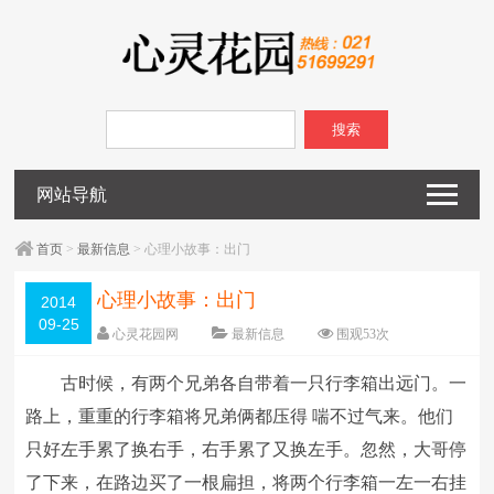
搜索
网站导航
首页
>
最新信息
> 心理小故事：出门
心理小故事：出门
2014
09-25
心灵花园网
最新信息
围观
53
次
已关闭评论
编辑日期：
2014-09-25
古时候，有两个兄弟各自带着一只行李箱出远门。一
字体：
大
中
小
路上，重重的行李箱将兄弟俩都压得 喘不过气来。他们
只好左手累了换右手，右手累了又换左手。忽然，大哥停
了下来，在路边买了一根扁担，将两个行李箱一左一右挂