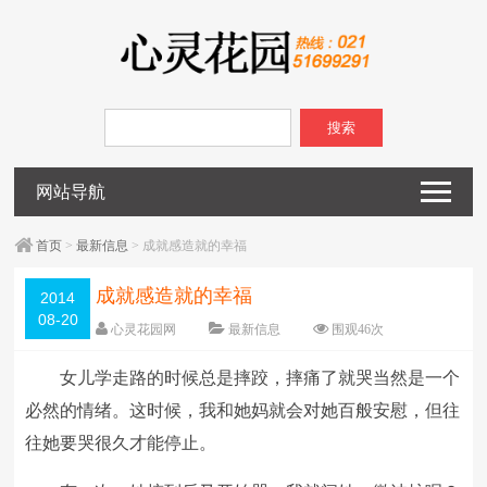
搜索
网站导航
首页
>
最新信息
> 成就感造就的幸福
成就感造就的幸福
2014
08-20
心灵花园网
最新信息
围观
46
次
已关闭评论
编辑日期：
2014-08-20
女儿学走路的时候总是摔跤，摔痛了就哭当然是一个
字体：
大
中
小
必然的情绪。这时候，我和她妈就会对她百般安慰，但往
往她要哭很久才能停止。