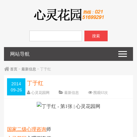
搜索
网站导航
首页
>
最新信息
> 丁于红
丁于红
2014
09-26
心灵花园网
最新信息
围观
63
次
已关闭评论
编辑日期：
2014-09-26
字体：
大
中
小
国家二级
心理咨询
师