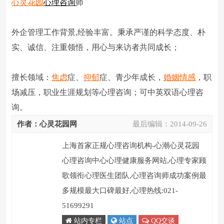
心灵花园
心理咨询
师
外企管理工作背景,经验丰富。秉承严谨的科学态度、朴
实、诚信、注重领悟，用心与来访者共同成长；
擅长领域：
焦虑
症、
抑郁
症、青少年成长，
婚姻
情感
，职
场减压，职业生涯规划等心理咨询；可中英双语心理咨
询。
作者：心灵花园网
最后编辑：
2014-09-26
上海首家正规心理咨询机构-心潮心灵花园
心理咨询中心心理健康服务网站,心理专家顾
歌领衔心理医生团队,心理咨询师成功案例最
多规模最大口碑最好,心理热线:021-
51699291
站内专栏
站点
QQ交谈