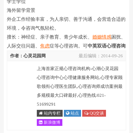
学士学位
海外留学背景
外企工作经验丰富，为人亲切、善于沟通，会营造合适的
环境，令咨询气氛轻松。
擅长：神经症、亲子教育、青少年成长、
婚姻
情感
困扰、
人际交往问题、
焦虑
症等心理咨询。可
中英双语心理咨询
作者：心灵花园网
最后编辑：
2014-09-26
上海首家正规心理咨询机构-心潮心灵花园
心理咨询中心心理健康服务网站,心理专家顾
歌领衔心理医生团队,心理咨询师成功案例最
多规模最大口碑最好,心理热线:021-
51699291
站内专栏
站点
QQ交谈
新浪微博