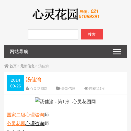
搜索
网站导航
首页
>
最新信息
> 汤佳渝
汤佳渝
2014
09-26
心灵花园网
最新信息
围观
111
次
已关闭评论
编辑日期：
2014-09-26
字体：
大
中
小
国家二级
心理咨询
师
心灵花园
心理咨询
师