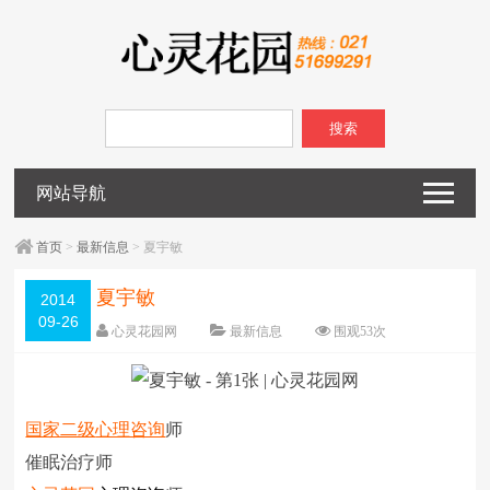
搜索
网站导航
首页
>
最新信息
> 夏宇敏
夏宇敏
2014
09-26
心灵花园网
最新信息
围观
53
次
已关闭评论
编辑日期：
2014-09-26
字体：
大
中
小
国家二级
心理咨询
师
催眠治疗师