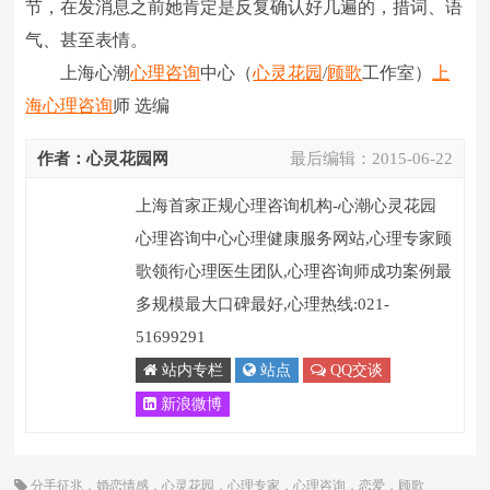
节，在发消息之前她肯定是反复确认好几遍的，措词、语
气、甚至表情。
上海心潮
心理咨询
中心（
心灵花园
/
顾歌
工作室）
上
海心理咨询
师 选编
作者：心灵花园网
最后编辑：
2015-06-22
上海首家正规心理咨询机构-心潮心灵花园
心理咨询中心心理健康服务网站,心理专家顾
歌领衔心理医生团队,心理咨询师成功案例最
多规模最大口碑最好,心理热线:021-
51699291
站内专栏
站点
QQ交谈
新浪微博
分手征兆
，
婚恋情感
，
心灵花园
，
心理专家
，
心理咨询
，
恋爱
，
顾歌