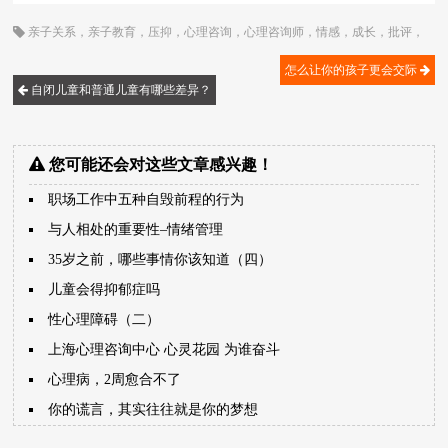
亲子关系
，
亲子教育
，
压抑
，
心理咨询
，
心理咨询师
，
情感
，
成长
，
批评
，
教育孩子
，
治疗
，
顾歌
怎么让你的孩子更会交际
自闭儿童和普通儿童有哪些差异？
您可能还会对这些文章感兴趣！
职场工作中五种自毁前程的行为
与人相处的重要性–情绪管理
35岁之前，哪些事情你该知道（四）
儿童会得抑郁症吗
性心理障碍（二）
上海心理咨询中心 心灵花园 为谁奋斗
心理病，2周愈合不了
你的谎言，其实往往就是你的梦想