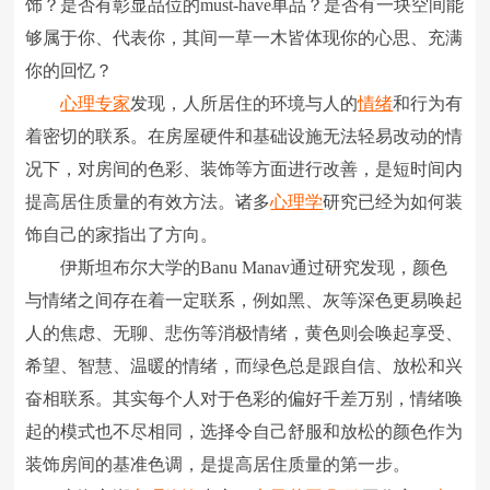
饰？是否有彰显品位的must-have单品？是否有一块空间能
够属于你、代表你，其间一草一木皆体现你的心思、充满
你的回忆？
心理专家
发现，人所居住的环境与人的
情绪
和行为有
着密切的联系。在房屋硬件和基础设施无法轻易改动的情
况下，对房间的色彩、装饰等方面进行改善，是短时间内
提高居住质量的有效方法。诸多
心理学
研究已经为如何装
饰自己的家指出了方向。
伊斯坦布尔大学的Banu Manav通过研究发现，颜色
与情绪之间存在着一定联系，例如黑、灰等深色更易唤起
人的焦虑、无聊、悲伤等消极情绪，黄色则会唤起享受、
希望、智慧、温暖的情绪，而绿色总是跟自信、放松和兴
奋相联系。其实每个人对于色彩的偏好千差万别，情绪唤
起的模式也不尽相同，选择令自己舒服和放松的颜色作为
装饰房间的基准色调，是提高居住质量的第一步。