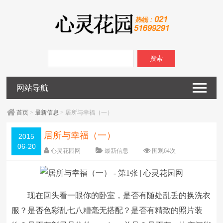
搜索
网站导航
首页
>
最新信息
> 居所与幸福（一）
居所与幸福（一）
2015
06-20
心灵花园网
最新信息
围观
64
次
已关闭评论
编辑日期：
2015-06-20
字体：
大
中
小
现在回头看一眼你的卧室，是否有随处乱丢的换洗衣
服？是否色彩乱七八糟毫无搭配？是否有精致的照片装