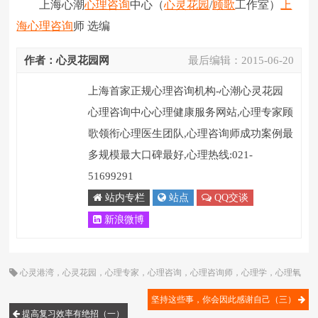
上海心潮
心理咨询
中心（
心灵花园
/
顾歌
工作室）
上
海心理咨询
师 选编
作者：心灵花园网
最后编辑：
2015-06-20
上海首家正规心理咨询机构-心潮心灵花园
心理咨询中心心理健康服务网站,心理专家顾
歌领衔心理医生团队,心理咨询师成功案例最
多规模最大口碑最好,心理热线:021-
51699291
站内专栏
站点
QQ交谈
新浪微博
心灵港湾
，
心灵花园
，
心理专家
，
心理咨询
，
心理咨询师
，
心理学
，
心理氧
吧
，
情绪
，
消极情绪
，
焦虑
，
顾歌
坚持这些事，你会因此感谢自己（三）
提高复习效率有绝招（一）