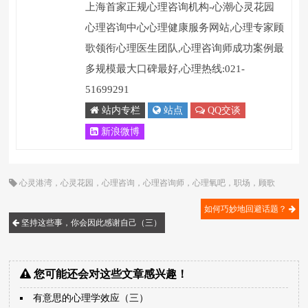
上海首家正规心理咨询机构-心潮心灵花园
心理咨询中心心理健康服务网站,心理专家顾
歌领衔心理医生团队,心理咨询师成功案例最
多规模最大口碑最好,心理热线:021-
51699291
站内专栏
站点
QQ交谈
新浪微博
心灵港湾
，
心灵花园
，
心理咨询
，
心理咨询师
，
心理氧吧
，
职场
，
顾歌
如何巧妙地回避话题？
坚持这些事，你会因此感谢自己（三）
您可能还会对这些文章感兴趣！
有意思的心理学效应（三）