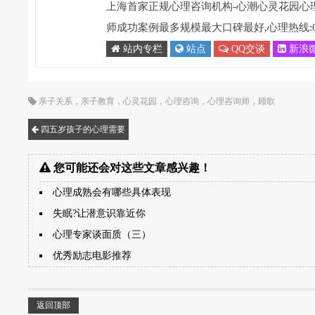
上海首家正规心理咨询机构-心潮心灵花园心
师成功案例最多规模最大口碑最好,心理热线:021-
站内专栏
站点
QQ交谈
新浪
亲子关系
，
亲子教育
，
心灵花园
，
心理咨询
，
心理咨询师
，
顾歌
四五岁孩子的心理需要
您可能还会对这些文章感兴趣！
心理成熟会有哪些具体表现
失眠?让潜意识靠近你
心理专家谈面质（三）
优秀励志电影推荐
返回顶部