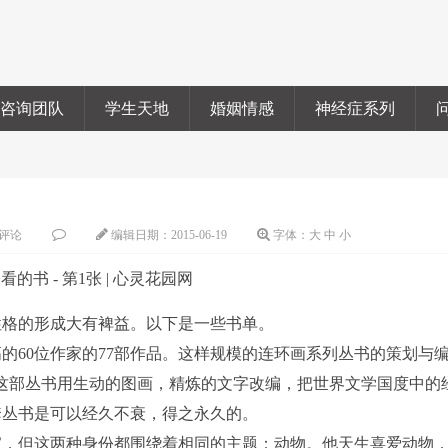
咨询团队
学生天地
婚姻情感
神经症系列
评论
编辑日期：
2015-06-19
字体：
大
中
小
性格的形成大有裨益。以下是一些书单。
60位作家的77部作品。这样规模的连环画系列丛书的策划与
这部丛书用生动的图画，精炼的文字改编，把世界文学国度中的
套丛书是可以经久不衰，得之永久的。
，但这两种身份都围绕着相同的主题：动物。他天生喜爱动物