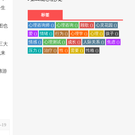
野生
标签
心理咨询师 ()
心理咨询 ()
顾歌 ()
心灵花园 ()
图也
爱 ()
情绪 ()
行为 ()
心理学 ()
心理 ()
孩子 ()
情感 ()
心理测试 ()
成长 ()
人际关系 ()
焦虑 ()
三大
压力 ()
治疗 ()
性 ()
需要 ()
性格 ()
找来
佛游
-19