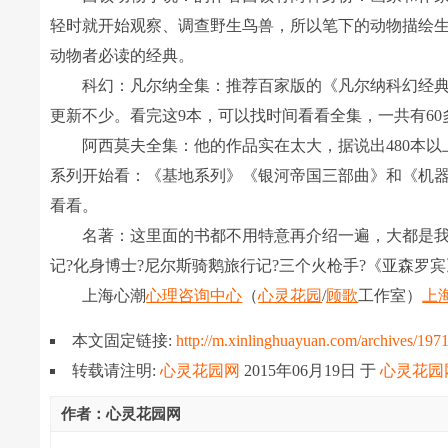
轻时就开始观察、调查野生鸟兽，所以笔下的动物描绘
动物者必读的经典。
科幻：凡尔纳全集：推荐百家版的《凡尔纳科幻经典》
更新不少。看完这9本，可以找时间看看全集，一共有60
阿西莫夫全集：他的作品实在太大，据说出480本以上
系列开始看：《基地系列》《银河帝国三部曲》和《机
看看。
名著：这里面的书都不用特意再介绍一遍，大都是我挑
记?化身博士?尼尔斯骑鹅旅行记?三个火枪手?《亚森罗
上海心潮
心理咨询中心
（
心灵花园
/
顾歌
工作室）
上
本文固定链接:
http://m.xinlinghuayuan.com/archives/197
转载请注明:
心灵花园网
2015年06月19日
于
心灵花园
作者：心灵花园网