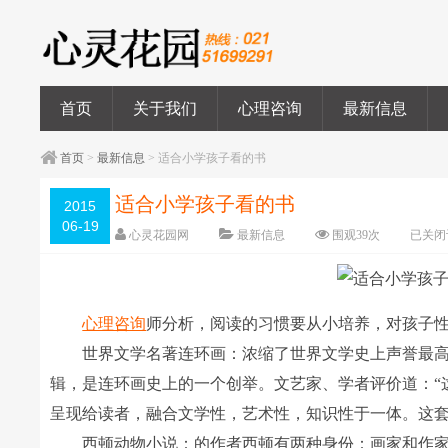
首页
关于我们
心理咨询
最新信息
首页
>
最新信息
> 适合小学孩子看的书
适合小学孩子看的书
2015
06-19
心灵花园网
最新信息
围观
39
次
已关闭
心理咨询
师分析，阅读的习惯要从小培养，对孩子
世界文学名著连环画：浓缩了世界文学史上声誉最高的
辑，是连环画史上的一个创举。文艺家、学者评价道：“
呈现给读者，融合文学性，艺术性，知识性于一体。这
西顿动物小说：的作者西顿有两种身份：画家和作家