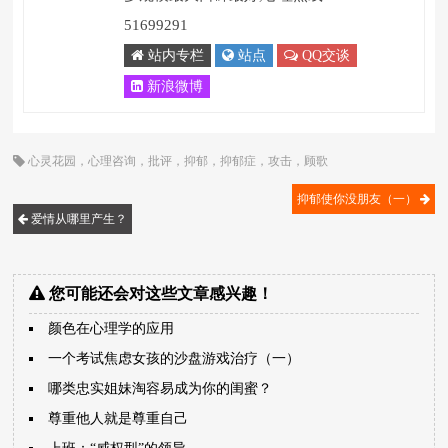
51699291
站内专栏
站点
QQ交谈
新浪微博
心灵花园
，
心理咨询
，
批评
，
抑郁
，
抑郁症
，
攻击
，
顾歌
抑郁使你没朋友（一）
爱情从哪里产生？
您可能还会对这些文章感兴趣！
颜色在心理学的应用
一个考试焦虑女孩的沙盘游戏治疗（一）
哪类忠实姐妹淘容易成为你的闺蜜？
尊重他人就是尊重自己