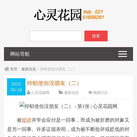
搜索
网站导航
首页
>
最新信息
> 抑郁使你没朋友（二）
抑郁使你没朋友（二）
2015
06-18
心灵花园网
最新信息
围观
43
次
已关闭评论
编辑日期：
2015-06-18
字体：
大
中
小
被
批评
并学会应付是一回事，而成为被折磨的对象又
是另一回事。许多证据表明，成为被不断批评或贬低的对