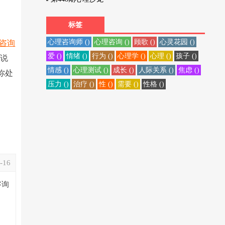
标签
心理咨询师 ()
心理咨询 ()
顾歌 ()
心灵花园 ()
咨询
爱 ()
情绪 ()
行为 ()
心理学 ()
心理 ()
孩子 ()
会说
情感 ()
心理测试 ()
成长 ()
人际关系 ()
焦虑 ()
你处
压力 ()
治疗 ()
性 ()
需要 ()
性格 ()
-16
咨询