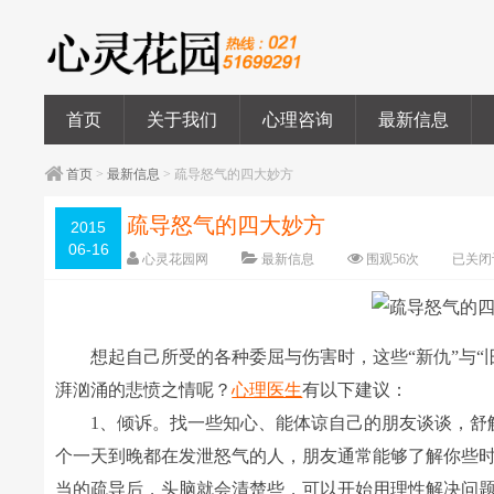
首页
关于我们
心理咨询
最新信息
首页
>
最新信息
> 疏导怒气的四大妙方
疏导怒气的四大妙方
2015
06-16
心灵花园网
最新信息
围观
56
次
已关闭
想起自己所受的各种委屈与伤害时，这些“新仇”与“
湃汹涌的悲愤之情呢？
心理医生
有以下建议：
1、倾诉。找一些知心、能体谅自己的朋友谈谈，舒解
个一天到晚都在发泄怒气的人，朋友通常能够了解你些
当的疏导后，头脑就会清楚些，可以开始用理性解决问