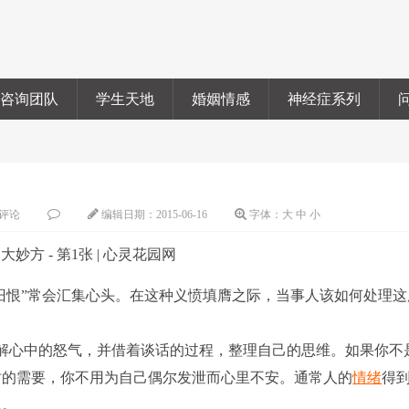
咨询团队
学生天地
婚姻情感
神经症系列
评论
编辑日期：
2015-06-16
字体：
大
中
小
旧恨”常会汇集心头。在这种义愤填膺之际，当事人该如何处理这
心中的怒气，并借着谈话的过程，整理自己的思维。如果你不
时的需要，你不用为自己偶尔发泄而心里不安。通常人的
情绪
得
题。