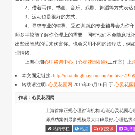
2、借着写作、书画、音乐、戏剧、舞蹈等方式表达
3、运动也是很好的方式。
4、寻求专业的辅导。受过训.练的专业辅导会为你守
师多半较能了解你心理上的需要，同时他们不会随意批评
出些没智慧的话来伤害你。也会采用不同的治疗法，例如“
理情绪。
上海心潮
心理咨询中心
（
心灵花园
/
顾歌
工作室）
上
本文固定链接:
http://m.xinlinghuayuan.com/archives/195
转载请注明:
心灵花园网
2015年06月16日
于
心灵花园
作者：心灵花园网
上海首家正规心理咨询机构-心潮心灵花园心
师成功案例最多规模最大口碑最好,心理热线:021-
站内专栏
站点
QQ交谈
新浪