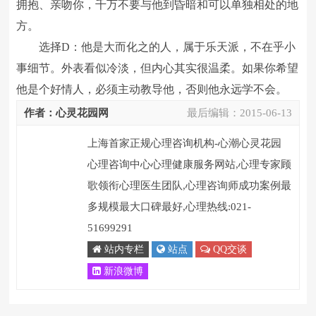
拥抱、亲吻你，千万不要与他到昏暗和可以单独相处的地
方。
选择D：他是大而化之的人，属于乐天派，不在乎小
事细节。外表看似冷淡，但内心其实很温柔。如果你希望
他是个好情人，必须主动教导他，否则他永远学不会。
作者：心灵花园网
最后编辑：
2015-06-13
上海首家正规心理咨询机构-心潮心灵花园
心理咨询中心心理健康服务网站,心理专家顾
歌领衔心理医生团队,心理咨询师成功案例最
多规模最大口碑最好,心理热线:021-
51699291
站内专栏
站点
QQ交谈
新浪微博