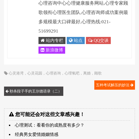
心理咨询中心心理健康服务网站,心理专家顾
歌领衔心理医生团队,心理咨询师成功案例最
多规模最大口碑最好,心理热线:021-
51699291
站内专栏
站点
QQ交谈
新浪微博
心灵港湾
，
心灵花园
，
心理咨询
，
心理氧吧
，
离婚
，
顾歌
五种考试解压的妙法
秒杀段子手的王尔德语录（二）
您可能还会对这些文章感兴趣！
心理测试：看看你的成熟度有多少？
经典男女爱情婚姻情感