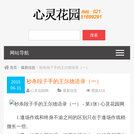
搜索
网站导航
首页
>
最新信息
> 秒杀段子手的王尔德语录（一）
秒杀段子手的王尔德语录（一）
2015
06-11
心灵花园网
最新信息
围观
42
次
已关闭评论
编辑日期：
2015-06-11
字体：
大
中
小
1.逢场作戏和终身不渝之间的区别只在于逢场作戏稍
微长一些。