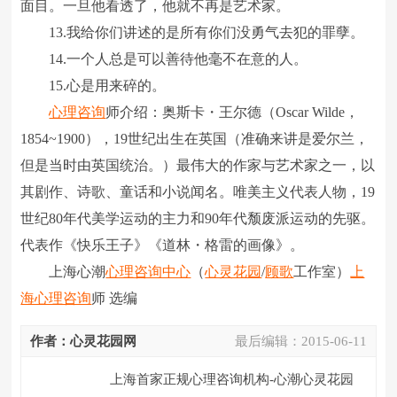
面目。一旦他看透了，他就不再是艺术家。
13.我给你们讲述的是所有你们没勇气去犯的罪孽。
14.一个人总是可以善待他毫不在意的人。
15.心是用来碎的。
心理咨询
师介绍：奥斯卡・王尔德（Oscar Wilde，
1854~1900），19世纪出生在英国（准确来讲是爱尔兰，
但是当时由英国统治。）最伟大的作家与艺术家之一，以
其剧作、诗歌、童话和小说闻名。唯美主义代表人物，19
世纪80年代美学运动的主力和90年代颓废派运动的先驱。
代表作《快乐王子》《道林・格雷的画像》。
上海心潮
心理咨询中心
（
心灵花园
/
顾歌
工作室）
上
海心理咨询
师 选编
作者：心灵花园网
最后编辑：
2015-06-11
上海首家正规心理咨询机构-心潮心灵花园