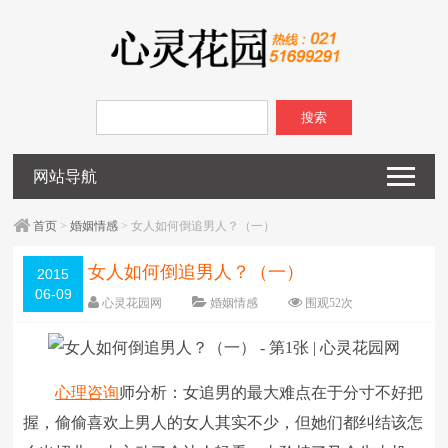
搜索
网站导航
首页
>
婚姻情感
> 女人如何倒追男人？（一）
女人如何倒追男人？（一）
2015
06-09
心灵花园网
婚姻情感
围观
52
次
已关闭评论
编辑日期：
2015-06-09
字体：
大
中
小
心理咨询
师分析：女追男的最大难点在于分寸不好把
握，偷偷喜欢上男人的女人其实不少，但她们都纠结该怎