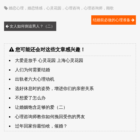
婚恋心理
，
婚恋情感
，
心灵花园
，
心理咨询
，
心理咨询师
，
顾歌
结婚前必做的心理准备
女人如何倒追男人？（二）
您可能还会对这些文章感兴趣！
大爱是放手 心灵花园 上海心灵花园
人们为何需要结婚
出轨者六大心理动机
选好休息时的姿势，增进你们的亲密关系
不想爱了怎么办
让婚姻饱含足够的爱（二）
心理咨询师教你如何挽回受伤的男友
过年回家你最怕啥，催婚？