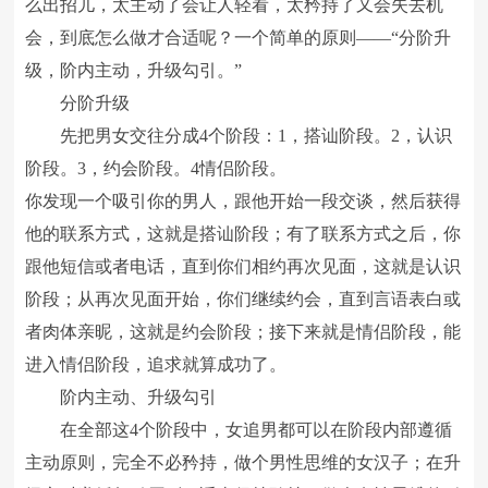
么出招儿，太主动了会让人轻看，太矜持了又会失去机
会，到底怎么做才合适呢？一个简单的原则――“分阶升
级，阶内主动，升级勾引。”
分阶升级
先把男女交往分成4个阶段：1，搭讪阶段。2，认识
阶段。3，约会阶段。4情侣阶段。
你发现一个吸引你的男人，跟他开始一段交谈，然后获得
他的联系方式，这就是搭讪阶段；有了联系方式之后，你
跟他短信或者电话，直到你们相约再次见面，这就是认识
阶段；从再次见面开始，你们继续约会，直到言语表白或
者肉体亲昵，这就是约会阶段；接下来就是情侣阶段，能
进入情侣阶段，追求就算成功了。
阶内主动、升级勾引
在全部这4个阶段中，女追男都可以在阶段内部遵循
主动原则，完全不必矜持，做个男性思维的女汉子；在升