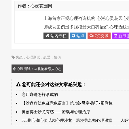
作者：心灵花园网
上海首家正规心理咨询机构-心潮心灵花园心
师成功案例最多规模最大口碑最好,心理热线:021-
站内专栏
站点
QQ交谈
新浪
失恋
，
心理测试
，
恋爱
，
情伤
心理测试：从礼物看恋人心思
您可能还会对这些文章感兴趣！
恋尸癖是怎样形成的
【沙盘疗法象征意象语言】第7篇-母亲-影子-图腾柱
黄蓓博士沙龙有感――游戏与心理治疗
323期心潮心灵花园心理沙龙：温漫荣老师心理课堂――人