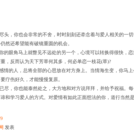
头，你也会非常的不舍，时时刻刻还牵念着与爱人相关的一切
心仍然还希望能有破镜重圆的机会。
的眼角马上就瞥见不远处的另一个，心境可以转换得很快，恋
重，反而认为天下芳草何其多，何必单恋一枝花(草)?
情的人，总将全部的心思放在对方身上。当情海生变，你马上
，要疗伤好久，才能慢慢复原。
尽，你也能泰然处之，大方地和对方说拜拜，并给予祝福。每
真谛和学习爱人的方式。对爱情有如此正面想法的你，道行当然
79
网
发表