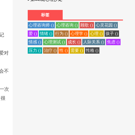
标签
心理咨询师 ()
心理咨询 ()
顾歌 ()
心灵花园 ()
爱 ()
情绪 ()
行为 ()
心理学 ()
心理 ()
孩子 ()
记
情感 ()
心理测试 ()
成长 ()
人际关系 ()
焦虑 ()
压力 ()
治疗 ()
性 ()
需要 ()
性格 ()
爱对
会不
一次
是很