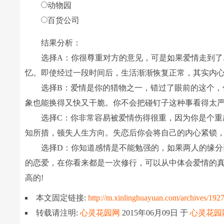
动物园
百货公司
结果分析：
选择A：你很尊重对方的意见，可是如果爱情走到了尽
忆。即使经过一段时间后，生活渐渐恢复正常，其实内
选择B：爱情是你的猎物之一，错过了眼前的这个，你
象也能换得又快又干脆。你不会把碰钉子这种事看得太严
选择C：你非常容易被爱情伤得很重，因为你是个重感
知所措，顿失人生方向。失恋后你会将自己的内心紧锁
选择D：你知道感情是不能勉强的，如果两人的缘分已
的恋爱，在你看来都是一次修行，可以从中体会爱情的
高的!
本文固定链接:
http://m.xinlinghuayuan.com/archives/192
转载请注明:
心灵花园网
2015年06月09日
于
心灵花园