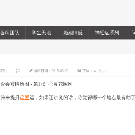
咨询团队
学生天地
婚姻情感
神经症系列
评论
编辑日期：
2015-06-09
字体：
大
中
小
符来提升
恋爱
运，如果还讲究的话，你觉得哪一个地点最有助