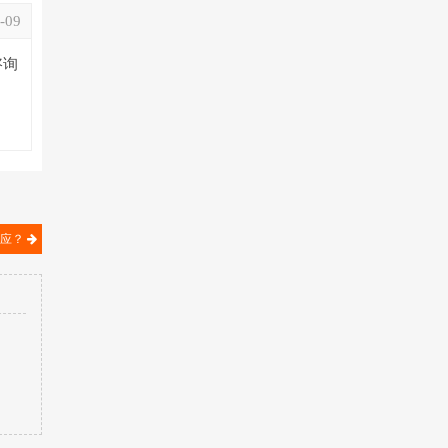
-09
咨询
反应？