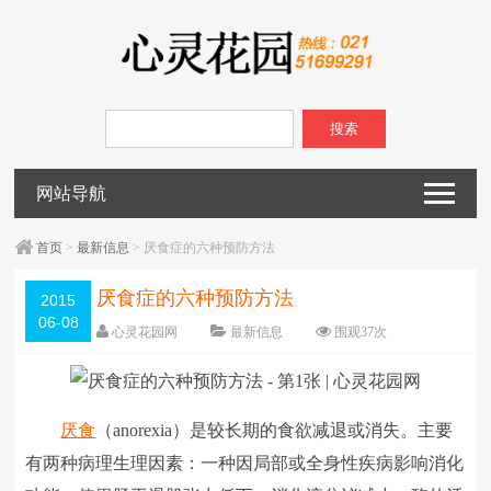
搜索
网站导航
首页
>
最新信息
> 厌食症的六种预防方法
厌食症的六种预防方法
2015
06-08
心灵花园网
最新信息
围观
37
次
已关闭评论
编辑日期：
2015-06-08
字体：
大
中
小
厌食
（anorexia）是较长期的食欲减退或消失。主要
有两种病理生理因素：一种因局部或全身性疾病影响消化