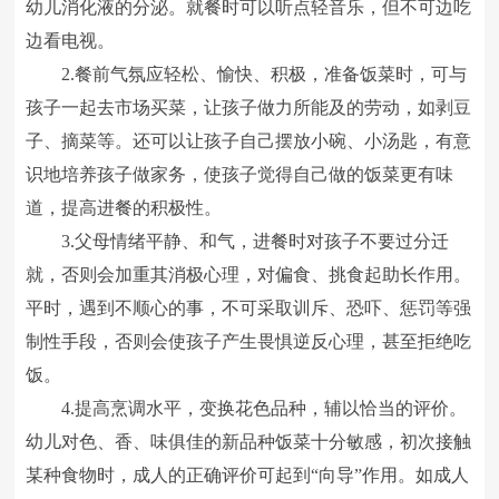
幼儿消化液的分泌。就餐时可以听点轻音乐，但不可边吃
边看电视。
2.餐前气氛应轻松、愉快、积极，准备饭菜时，可与
孩子一起去市场买菜，让孩子做力所能及的劳动，如剥豆
子、摘菜等。还可以让孩子自己摆放小碗、小汤匙，有意
识地培养孩子做家务，使孩子觉得自己做的饭菜更有味
道，提高进餐的积极性。
3.父母情绪平静、和气，进餐时对孩子不要过分迁
就，否则会加重其消极心理，对偏食、挑食起助长作用。
平时，遇到不顺心的事，不可采取训斥、恐吓、惩罚等强
制性手段，否则会使孩子产生畏惧逆反心理，甚至拒绝吃
饭。
4.提高烹调水平，变换花色品种，辅以恰当的评价。
幼儿对色、香、味俱佳的新品种饭菜十分敏感，初次接触
某种食物时，成人的正确评价可起到“向导”作用。如成人