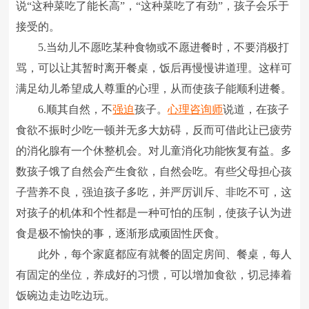
说“这种菜吃了能长高”，“这种菜吃了有劲”，孩子会乐于
接受的。
5.当幼儿不愿吃某种食物或不愿进餐时，不要消极打
骂，可以让其暂时离开餐桌，饭后再慢慢讲道理。这样可
满足幼儿希望成人尊重的心理，从而使孩子能顺利进餐。
6.顺其自然，不
强迫
孩子。
心理咨询师
说道，在孩子
食欲不振时少吃一顿并无多大妨碍，反而可借此让已疲劳
的消化腺有一个休整机会。对儿童消化功能恢复有益。多
数孩子饿了自然会产生食欲，自然会吃。有些父母担心孩
子营养不良，强迫孩子多吃，并严厉训斥、非吃不可，这
对孩子的机体和个性都是一种可怕的压制，使孩子认为进
食是极不愉快的事，逐渐形成顽固性厌食。
此外，每个家庭都应有就餐的固定房间、餐桌，每人
有固定的坐位，养成好的习惯，可以增加食欲，切忌捧着
饭碗边走边吃边玩。