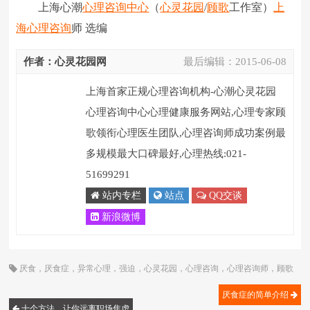
上海心潮
心理咨询中心
（
心灵花园
/
顾歌
工作室）
上
海心理咨询
师 选编
作者：心灵花园网
最后编辑：
2015-06-08
上海首家正规心理咨询机构-心潮心灵花园
心理咨询中心心理健康服务网站,心理专家顾
歌领衔心理医生团队,心理咨询师成功案例最
多规模最大口碑最好,心理热线:021-
51699291
站内专栏
站点
QQ交谈
新浪微博
厌食
，
厌食症
，
异常心理
，
强迫
，
心灵花园
，
心理咨询
，
心理咨询师
，
顾歌
厌食症的简单介绍
十个方法，让你远离职场焦虑