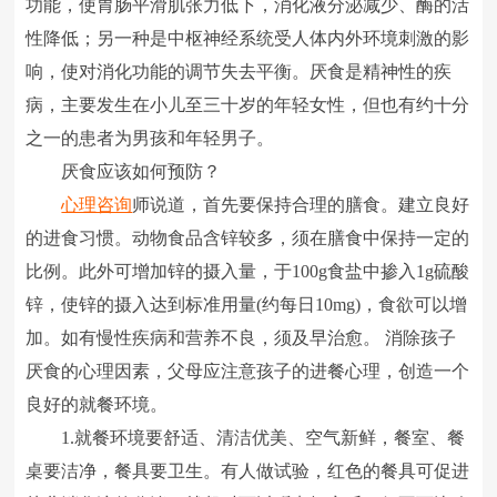
功能，使胃肠平滑肌张力低下，消化液分泌减少、酶的活
性降低；另一种是中枢神经系统受人体内外环境刺激的影
响，使对消化功能的调节失去平衡。厌食是精神性的疾
病，主要发生在小儿至三十岁的年轻女性，但也有约十分
之一的患者为男孩和年轻男子。
厌食应该如何预防？
心理咨询
师说道，首先要保持合理的膳食。建立良好
的进食习惯。动物食品含锌较多，须在膳食中保持一定的
比例。此外可增加锌的摄入量，于100g食盐中掺入1g硫酸
锌，使锌的摄入达到标准用量(约每日10mg)，食欲可以增
加。如有慢性疾病和营养不良，须及早治愈。 消除孩子
厌食的心理因素，父母应注意孩子的进餐心理，创造一个
良好的就餐环境。
1.就餐环境要舒适、清洁优美、空气新鲜，餐室、餐
桌要洁净，餐具要卫生。有人做试验，红色的餐具可促进