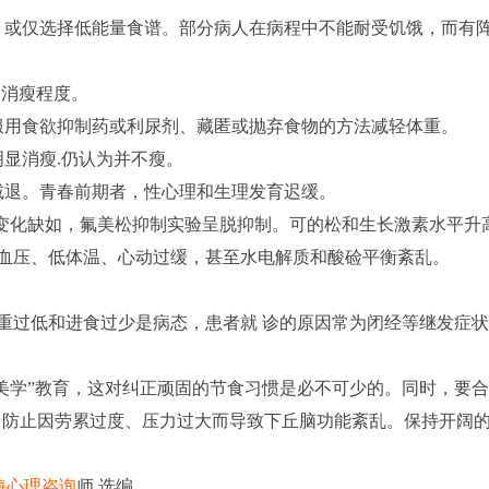
，或仅选择低能量食谱。部分病人在病程中不能耐受饥饿，而有
达消瘦程度。
服用食欲抑制药或利尿剂、藏匿或抛弃食物的方法减轻体重。
显消瘦.仍认为并不瘦。
减退。青春前期者，性心理和生理发育迟缓。
变化缺如，氟美松抑制实验呈脱抑制。可的松和生长激素水平升
血压、低体温、心动过缓，甚至水电解质和酸硷平衡紊乱。
重过低和进食过少是病态，患者就 诊的原因常为闭经等继发症
美学”教育，这对纠正顽固的节食习惯是必不可少的。同时，要
，防止因劳累过度、压力过大而导致下丘脑功能紊乱。保持开阔
海心理咨询
师 选编