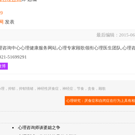
59
网
发表
最后编辑：
2015-06
理咨询中心心理健康服务网站,心理专家顾歌领衔心理医生团队,心理
51699291
微博
心理
，
抑郁
，
抑郁情绪
，
神经性厌食症
，
神经症
，
节食
，
贪食
，
顾歌
心理研究：厌食症和自闭症在行为上具有
心理咨询师谈婆媳之争