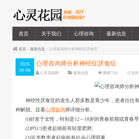
首页
关于我们
心理咨询
最新信息
首页
>
最新信息
> 心理咨询师分析神经症厌食症
心理咨询师分析神经症厌食症
2015
06-06
心灵花园网
最新信息
围观
73
次
已关闭
神经性厌食症的发生人群多数是青少年，患者往往有
种解脱。且看
心理咨询
师详细分析。
(l)好发于女性，特别是12～18岁的青春前期或青春
(2)约1/3患者起病前有轻度肥胖。
(3)近半数患者起病前有社会心理因素。