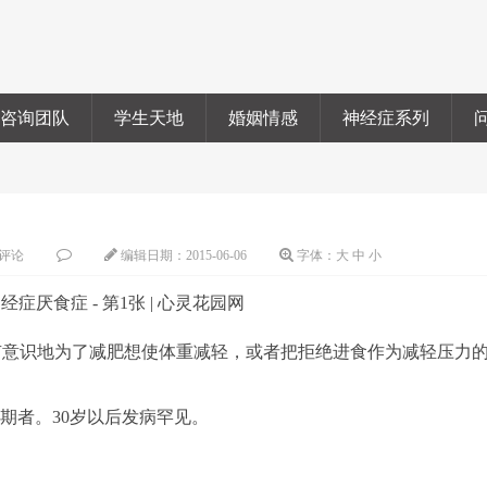
咨询团队
学生天地
婚姻情感
神经症系列
评论
编辑日期：
2015-06-06
字体：
大
中
小
意识地为了减肥想使体重减轻，或者把拒绝进食作为减轻压力
早期者。30岁以后发病罕见。