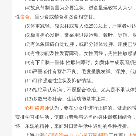
(4)故意节制食量为必要症状。进食量远较常人为少
性
贪食
。呈少食或禁食和贪食相交替。
(5)体重减轻。较以往或常人低25%以上，严重者可
(6)极度担心发胖，常采用过度运动、致吐、导泻、
(7)有体象障碍自觉过胖，或部分躯体过胖。即使已明
(8)有性功能及性发育障碍。女性闭经，男性性敏感
(9)有下丘脑一垂体-性腺轴障碍。如黄体生成素周期
(10)严重者伴有营养不良、毛发呈脱发祥、浮肿、低
(11)可伴强迫性症状及抑郁情绪。
(12)拒绝承认有病，不愿配合诊治。尤其是不承认体
(13)多数患者社会、生活功能基本正常。
心理咨询师
认为，要在少女中进行正确的、健康的“
安排学习和生活，使脑力劳动与适当的身体锻炼相结合
怀、乐观的精神，来面对日常生活中遇到的各种挫折。
上海心潮
心理咨询中心
（
心灵花园
/
顾歌
工作室）
上