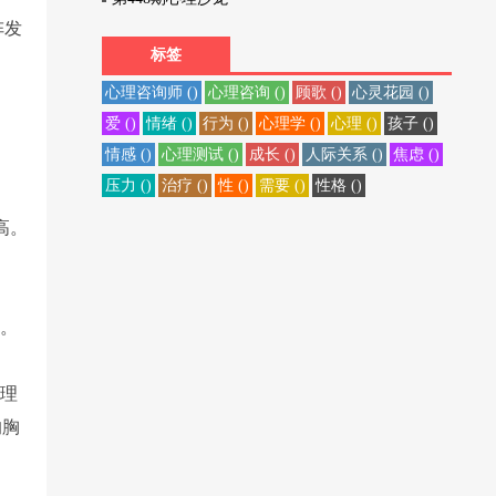
阵发
标签
心理咨询师 ()
心理咨询 ()
顾歌 ()
心灵花园 ()
爱 ()
情绪 ()
行为 ()
心理学 ()
心理 ()
孩子 ()
情感 ()
心理测试 ()
成长 ()
人际关系 ()
焦虑 ()
压力 ()
治疗 ()
性 ()
需要 ()
性格 ()
高。
状。
合理
的胸