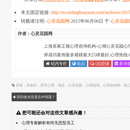
本文固定链接:
http://m.xinlinghuayuan.com/archives/191
转载请注明:
心灵花园网
2015年06月06日
于
心灵花园
作者：心灵花园网
上海首家正规心理咨询机构-心潮心灵花园心
师成功案例最多规模最大口碑最好,心理热线:021-
站内专栏
站点
QQ交谈
新浪
厌食
，
厌食症
，
异常心理
，
强迫
，
心灵花园
，
心理咨询
，
心理咨询师
，
性
回归故乡还是在外闯荡？
您可能还会对这些文章感兴趣！
心理专家解析有恃无恐型员工