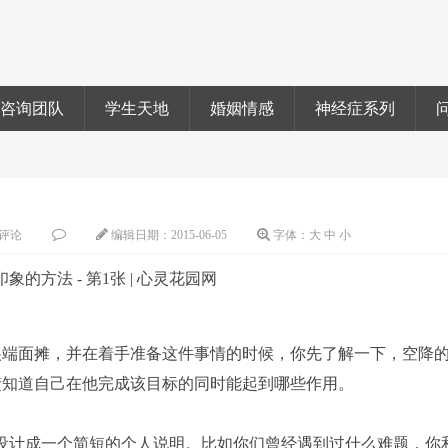
咨询团队
学生天地
婚姻情感
神经症系列
评论
编辑日期：
2015-06-05
字体：
大
中
小
端面摊，并在着手准备这件事情的时候，你先了解一下，空降
楚知道自己在他完成该目标的同时能起到哪些作用。
计成一个简短的个人说明。比如你们曾经遇到过什么难题，你