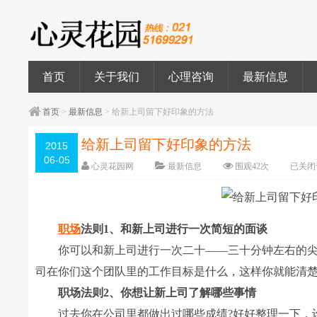
首页
关于我们
心理咨询
最新信息
首页
>
最新信息
> 给新上司留下好印象的方法
给新上司留下好印象的方法
2015
06-05
心灵花园网
最新信息
围观
42
次
已关闭
职场
法则1、和新上司进行一次简短的面谈
你可以和新上司进行一次二十――三十分钟左右的尖
司在你们这个团队里的工作目标是什么，这样你就能清
职场法则2、你想让新上司了解哪些事情
过去你在公司里都做出过哪些成绩?好好整理一下，设