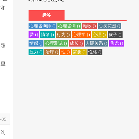
前和
标签
心理咨询师 ()
心理咨询 ()
顾歌 ()
心灵花园 ()
爱 ()
情绪 ()
行为 ()
心理学 ()
心理 ()
孩子 ()
陈
情感 ()
心理测试 ()
成长 ()
人际关系 ()
焦虑 ()
题想
压力 ()
治疗 ()
性 ()
需要 ()
性格 ()
室里
-05
咨询