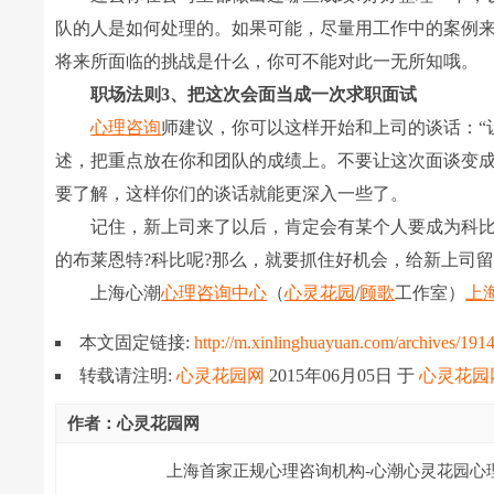
队的人是如何处理的。如果可能，尽量用工作中的案例
将来所面临的挑战是什么，你可不能对此一无所知哦。
职场法则3、把这次会面当成一次求职面试
心理咨询
师建议，你可以这样开始和上司的谈话：“
述，把重点放在你和团队的成绩上。不要让这次面谈变
要了解，这样你们的谈话就能更深入一些了。
记住，新上司来了以后，肯定会有某个人要成为科比
的布莱恩特?科比呢?那么，就要抓住好机会，给新上司
上海心潮
心理咨询中心
（
心灵花园
/
顾歌
工作室）
上
本文固定链接:
http://m.xinlinghuayuan.com/archives/191
转载请注明:
心灵花园网
2015年06月05日
于
心灵花园
作者：心灵花园网
上海首家正规心理咨询机构-心潮心灵花园心