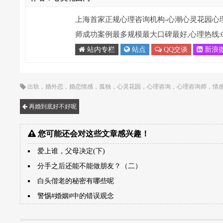
上海首家正规心理咨询机构-心潮心灵花园心
师成功案例最多规模最大口碑最好,心理热线:021-
站内专栏
站点
QQ交谈
新浪
出轨
，
婚外恋
，
婚恋情感
，
孤独
，
心灵花园
，
心理咨询
，
心理咨询师
，
情
再婚到底好不好呢
您可能还会对这些文章感兴趣！
爱上谁，父母决定(下)
分手之后还能不能做朋友？（二）
白头偕老的秘密有哪些呢
警惕#婚姻#中的错误观念