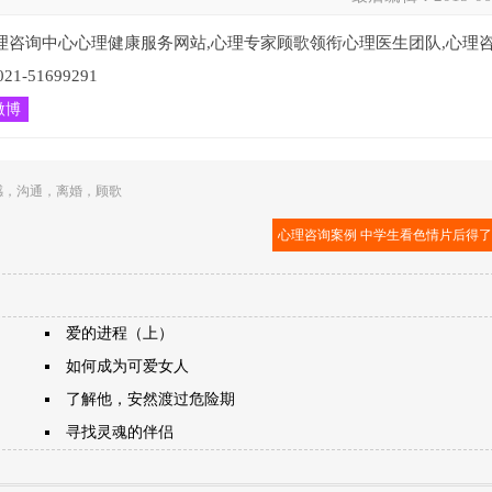
理咨询中心心理健康服务网站,心理专家顾歌领衔心理医生团队,心理
51699291
微博
感
，
沟通
，
离婚
，
顾歌
心理咨询案例 中学生看色情片后得
爱的进程（上）
如何成为可爱女人
了解他，安然渡过危险期
寻找灵魂的伴侣