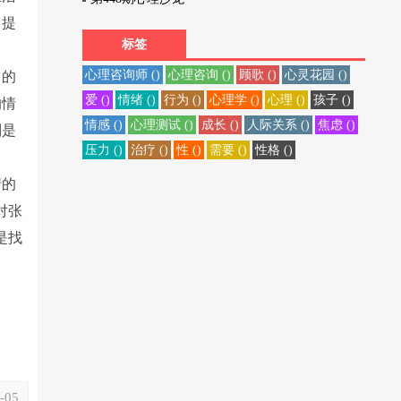
它提
标签
心理咨询师 ()
心理咨询 ()
顾歌 ()
心灵花园 ()
常的
爱 ()
情绪 ()
行为 ()
心理学 ()
心理 ()
孩子 ()
的情
情感 ()
心理测试 ()
成长 ()
人际关系 ()
焦虑 ()
则是
压力 ()
治疗 ()
性 ()
需要 ()
性格 ()
情的
对张
是找
-05