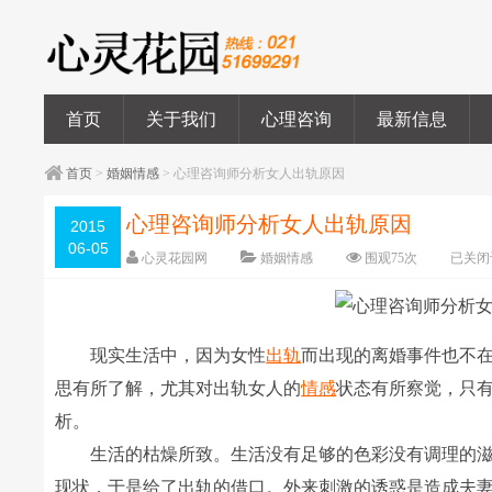
首页
关于我们
心理咨询
最新信息
首页
>
婚姻情感
> 心理咨询师分析女人出轨原因
心理咨询师分析女人出轨原因
2015
06-05
心灵花园网
婚姻情感
围观
75
次
已关闭
现实生活中，因为女性
出轨
而出现的离婚事件也不
思有所了解，尤其对出轨女人的
情感
状态有所察觉，只
析。
生活的枯燥所致。生活没有足够的色彩没有调理的滋
现状，于是给了出轨的借口。外来刺激的诱惑是造成夫