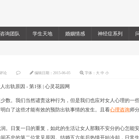
咨询团队
学生天地
婚姻情感
神经症系列
评论
编辑日期：
2015-06-05
字体：
大
中
小
在少数。我们当然谴责这种行为，但是我们也应对女人心理的一
有明白了这些才能有效的预防出轨事情的发生。且看
心理咨询
师
润。日复一日的重复，如此的生活让女人那颗不安分的心怎能
妻间不忠的第二位常见原因。结婚五六年后热情开始冷却，日常