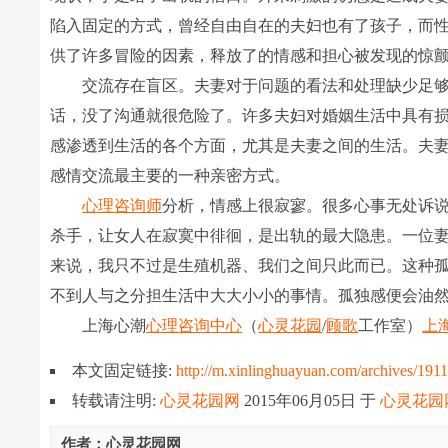
陷入固定的方式，曾经自由自在的夫妇也有了孩子，而
供了许多冒险的因素，释放了的情感和担心被发现的惊
交流存在盲区。夫妻对于问题的看法和处理缺少足够
话，没了沟通就很危险了。许多夫妇对婚姻生活中具有
感渗透到生活的各个方面，尤其是夫妻之间的生活。夫
感情交流最主要的一种亲密方式。
心理咨询师
分析，情感上很寂寥。很多心事无处诉
杀手，让女人在寂寞中徘徊，是出轨的最大隐患。一位妻
来说，我只不过是生殖机器、我们之间只此而已。这种孤
不到人与之分担生活中大大小小的事情。孤独感便会油
上海心潮
心理咨询中心
（
心灵花园
/
顾歌
工作室）
上
本文固定链接:
http://m.xinlinghuayuan.com/archives/191
转载请注明:
心灵花园网
2015年06月05日
于
心灵花园
作者：心灵花园网