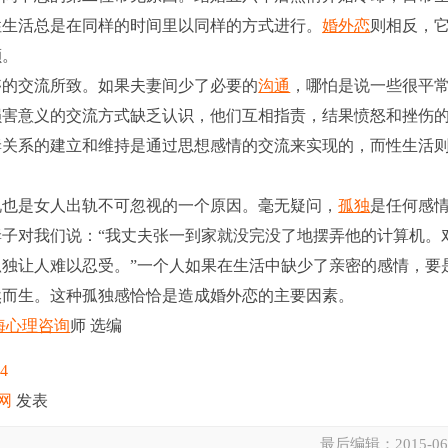
性生活总是在同样的时间里以同样的方式进行。
婚外恋
则相反，
颤。
的交流所致。如果夫妻间少了必要的
沟通
，哪怕是说一些很平
损害意义的交流方式缺乏认识，他们互相指责，结果愤怒和挫伤
妻关系的建立和维持是通过思想感情的交流来实现的，而性生活
说也是女人出轨不可忽视的一个原因。毫无疑问，
孤独
是任何感
子对我们说：“我丈夫张一到家就没完没了地摆弄他的计算机。
独让人难以忍受。”一个人如果在生活中缺少了亲密的感情，要
然而生。这种孤独感恰恰是造成婚外恋的主要因素。
海心理咨询
师 选编
14
网
发表
最后编辑：
2015-06