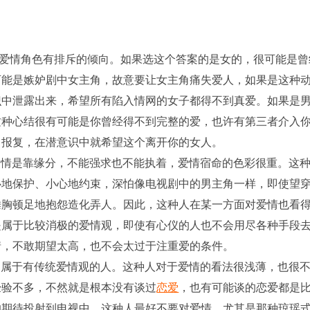
情角色有排斥的倾向。如果选这个答案的是女的，很可能是曾
可能是嫉妒剧中女主角，故意要让女主角痛失爱人，如果是这种
识中泄露出来，希望所有陷入情网的女子都得不到真爱。如果是
这种心结很有可能是你曾经得不到完整的爱，也许有第三者介入
了报复，在潜意识中就希望这个离开你的女人。
情是靠缘分，不能强求也不能执着，爱情宿命的色彩很重。这
心地保护、小心地约束，深怕像电视剧中的男主角一样，即使望
捶胸顿足地抱怨造化弄人。因此，这种人在某一方面对爱情也看
是属于比较消极的爱情观，即使有心仪的人也不会用尽各种手段
情，不敢期望太高，也不会太过于注重爱的条件。
属于有传统爱情观的人。这种人对于爱情的看法很浅薄，也很
经验不多，不然就是根本没有谈过
恋爱
，也有可能谈的恋爱都是
的期待投射到电视中。这种人最好不要对爱情，尤其是那种琼瑶