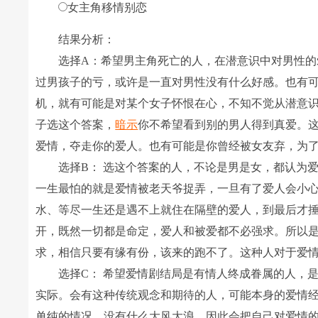
女主角移情别恋
结果分析：
选择A：希望男主角死亡的人，在潜意识中对男性的爱
过男孩子的亏，或许是一直对男性没有什么好感。也有
机，就有可能是对某个女子怀恨在心，不知不觉从潜意
子选这个答案，
暗示
你不希望看到别的男人得到真爱。
爱情，夺走你的爱人。也有可能是你曾经被女友弃，为
选择B： 选这个答案的人，不论是男是女，都认为爱
一生最怕的就是爱情被老天爷捉弄，一旦有了爱人会小
水、等尽一生还是遇不上就住在隔壁的爱人，到最后才
开，既然一切都是命定，爱人和被爱都不必强求。所以
求，相信只要有缘有份，该来的跑不了。这种人对于爱
选择C： 希望爱情剧结局是有情人终成眷属的人，是
实际。会有这种传统观念和期待的人，可能本身的爱情
单纯的情况，没有什么大风大浪。因此会把自己对爱情