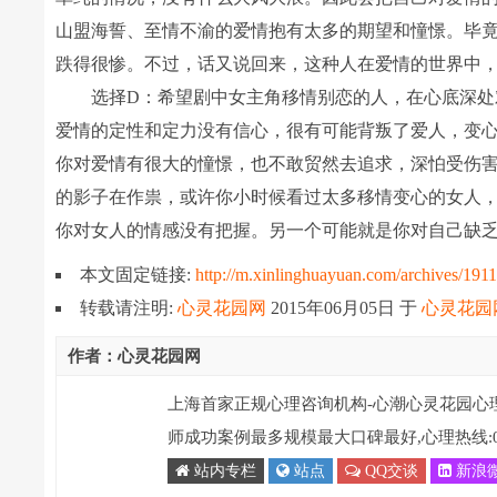
山盟海誓、至情不渝的爱情抱有太多的期望和憧憬。毕
跌得很惨。不过，话又说回来，这种人在爱情的世界中
选择D：希望剧中女主角移情别恋的人，在心底深处对
爱情的定性和定力没有信心，很有可能背叛了爱人，变
你对爱情有很大的憧憬，也不敢贸然去追求，深怕受伤
的影子在作祟，或许你小时候看过太多移情变心的女人
你对女人的情感没有把握。另一个可能就是你对自己缺
本文固定链接:
http://m.xinlinghuayuan.com/archives/191
转载请注明:
心灵花园网
2015年06月05日
于
心灵花园
作者：心灵花园网
上海首家正规心理咨询机构-心潮心灵花园心
师成功案例最多规模最大口碑最好,心理热线:021-
站内专栏
站点
QQ交谈
新浪