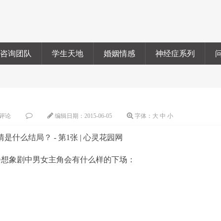
咨询团队
学生天地
婚姻情感
神经症系列
评论
编辑日期：
2015-06-05
字体：
大
中
小
想象剧中男女主角会有什么样的下场：