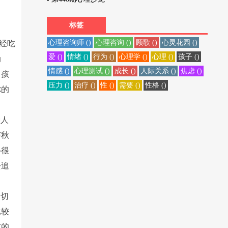
标签
心理咨询师 ()
心理咨询 ()
顾歌 ()
心灵花园 ()
经吃
爱 ()
情绪 ()
行为 ()
心理学 ()
心理 ()
孩子 ()
动
情感 ()
心理测试 ()
成长 ()
人际关系 ()
焦虑 ()
男孩
压力 ()
治疗 ()
性 ()
需要 ()
性格 ()
你的
种人
穿秋
得很
去追
不切
比较
式的