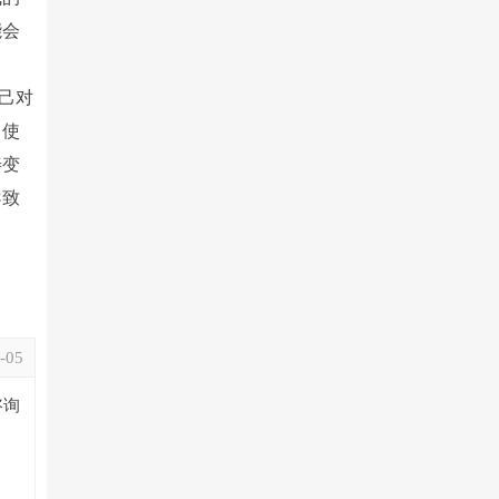
能会
己对
即使
善变
导致
-05
咨询